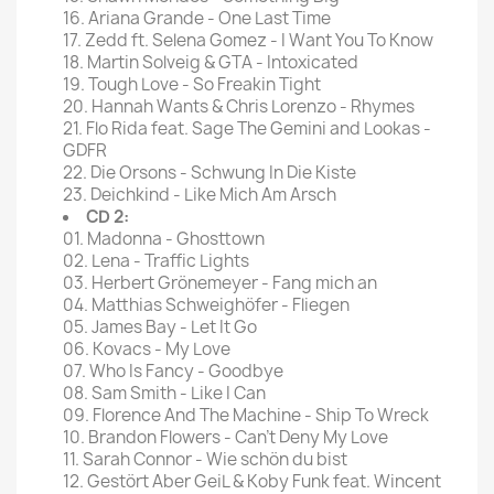
16. Ariana Grande - One Last Time
17. Zedd ft. Selena Gomez - I Want You To Know
18. Martin Solveig & GTA - Intoxicated
19. Tough Love - So Freakin Tight
20. Hannah Wants & Chris Lorenzo - Rhymes
21. Flo Rida feat. Sage The Gemini and Lookas -
GDFR
22. Die Orsons - Schwung In Die Kiste
23. Deichkind - Like Mich Am Arsch
CD 2:
01. Madonna - Ghosttown
02. Lena - Traffic Lights
03. Herbert Grönemeyer - Fang mich an
04. Matthias Schweighöfer - Fliegen
05. James Bay - Let It Go
06. Kovacs - My Love
07. Who Is Fancy - Goodbye
08. Sam Smith - Like I Can
09. Florence And The Machine - Ship To Wreck
10. Brandon Flowers - Can't Deny My Love
11. Sarah Connor - Wie schön du bist
12. Gestört Aber GeiL & Koby Funk feat. Wincent