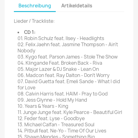
Beschreibung
Artikeldetails
Lieder / Trackliste:
CD 1:
01. Robin Schulz feat. Ilsey - Headlights
02. Felix Jaehn feat. Jasmine Thompson - Ain't
Nobody
03. Kygo feat. Parson James - Stole The Show
04. Klingande Feat. Broken Back - Riva
05. Major Lazer & DJ Snake - Lean On
06. Madcon feat. Ray Dalton - Don't Worry
07. David Guetta feat. Emeli Sande - What I did
for Love
08. Calvin Harris feat. HAIM - Pray to God
09. Jess Glynne - Hold My Hand
10. Years & Years - King
11. Junge Junge feat. Kyle Pearce - Beautiful Girl
12. Feder feat. Lyse - Goodbye
13. Michael Calfan - Treasured Soul
14. Pitbull feat. Ne-Yo - Time Of Our Lives
15. Shawn Mendes - Something Big