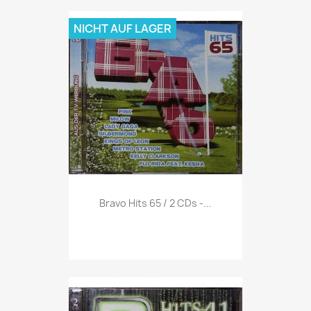
NICHT AUF LAGER
Vorschau

Bravo Hits 65 / 2 CDs -...