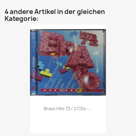
4 andere Artikel in der gleichen
Kategorie:
Vorschau

Bravo Hits 72 / 2 CDs -...