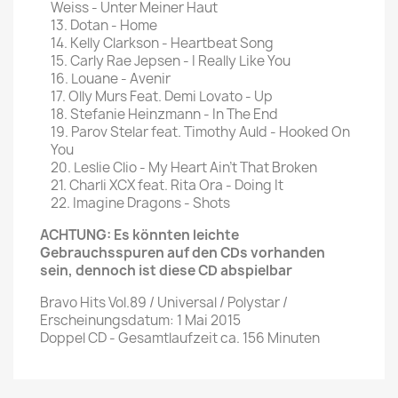
Weiss - Unter Meiner Haut
13. Dotan - Home
14. Kelly Clarkson - Heartbeat Song
15. Carly Rae Jepsen - I Really Like You
16. Louane - Avenir
17. Olly Murs Feat. Demi Lovato - Up
18. Stefanie Heinzmann - In The End
19. Parov Stelar feat. Timothy Auld - Hooked On
You
20. Leslie Clio - My Heart Ain't That Broken
21. Charli XCX feat. Rita Ora - Doing It
22. Imagine Dragons - Shots
ACHTUNG: Es könnten leichte
Gebrauchsspuren auf den CDs vorhanden
sein, dennoch ist diese CD abspielbar
Bravo Hits Vol.89 / Universal / Polystar /
Erscheinungsdatum: 1 Mai 2015
Doppel CD - Gesamtlaufzeit ca. 156 Minuten