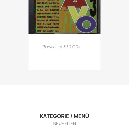
Vorschau

Bravo Hits 3 / 2 CDs -...
KATEGORIE / MENÜ
NEUHEITEN