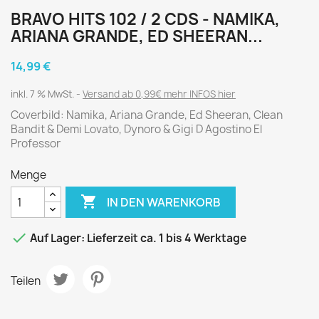
BRAVO HITS 102 / 2 CDS - NAMIKA,
ARIANA GRANDE, ED SHEERAN...
14,99 €
inkl. 7 % MwSt.
Versand ab 0,99€ mehr INFOS hier
Coverbild: Namika, Ariana Grande, Ed Sheeran, Clean
Bandit & Demi Lovato, Dynoro & Gigi D Agostino El
Professor
Menge

IN DEN WARENKORB

Auf Lager: Lieferzeit ca. 1 bis 4 Werktage
Teilen