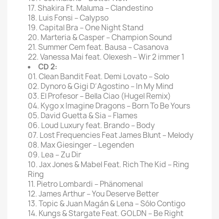
17. Shakira Ft. Maluma – Clandestino
18. Luis Fonsi – Calypso
19. Capital Bra – One Night Stand
20. Marteria & Casper – Champion Sound
21. Summer Cem feat. Bausa – Casanova
22. Vanessa Mai feat. Olexesh – Wir 2 immer 1
CD 2:
01. Clean Bandit Feat. Demi Lovato – Solo
02. Dynoro & Gigi D´Agostino – In My Mind
03. El Profesor – Bella Ciao (Hugel Remix)
04. Kygo x Imagine Dragons – Born To Be Yours
05. David Guetta & Sia – Flames
06. Loud Luxury feat. Brando – Body
07. Lost Frequencies Feat James Blunt – Melody
08. Max Giesinger – Legenden
09. Lea – Zu Dir
10. Jax Jones & Mabel Feat. Rich The Kid – Ring
Ring
11. Pietro Lombardi – Phänomenal
12. James Arthur – You Deserve Better
13. Topic & Juan Magán & Lena – Sólo Contigo
14. Kungs & Stargate Feat. GOLDN – Be Right