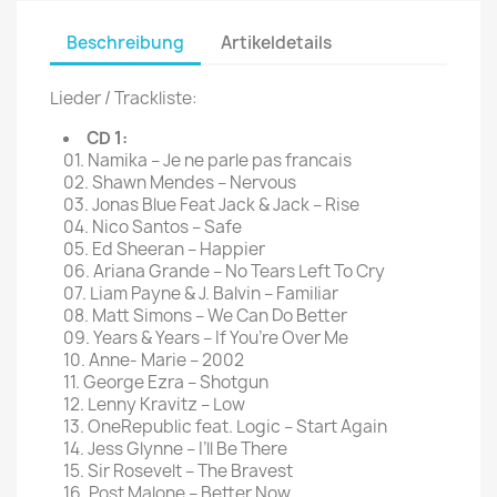
Beschreibung
Artikeldetails
Lieder / Trackliste:
CD 1:
01. Namika – Je ne parle pas francais
02. Shawn Mendes – Nervous
03. Jonas Blue Feat Jack & Jack – Rise
04. Nico Santos – Safe
05. Ed Sheeran – Happier
06. Ariana Grande – No Tears Left To Cry
07. Liam Payne & J. Balvin – Familiar
08. Matt Simons – We Can Do Better
09. Years & Years – If You’re Over Me
10. Anne- Marie – 2002
11. George Ezra – Shotgun
12. Lenny Kravitz – Low
13. OneRepublic feat. Logic – Start Again
14. Jess Glynne – I’ll Be There
15. Sir Rosevelt – The Bravest
16. Post Malone – Better Now