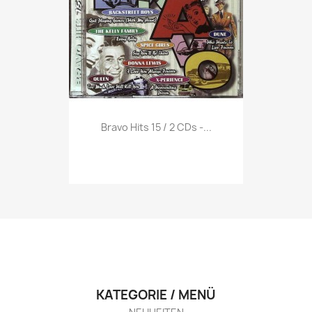
Vorschau

Bravo Hits 15 / 2 CDs -...
KATEGORIE / MENÜ