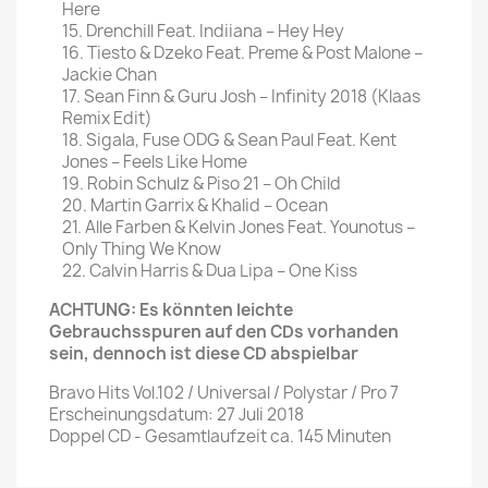
Here
15. Drenchill Feat. Indiiana – Hey Hey
16. Tiesto & Dzeko Feat. Preme & Post Malone –
Jackie Chan
17. Sean Finn & Guru Josh – Infinity 2018 (Klaas
Remix Edit)
18. Sigala, Fuse ODG & Sean Paul Feat. Kent
Jones – Feels Like Home
19. Robin Schulz & Piso 21 – Oh Child
20. Martin Garrix & Khalid – Ocean
21. Alle Farben & Kelvin Jones Feat. Younotus –
Only Thing We Know
22. Calvin Harris & Dua Lipa – One Kiss
ACHTUNG: Es könnten leichte
Gebrauchsspuren auf den CDs vorhanden
sein, dennoch ist diese CD abspielbar
Bravo Hits Vol.102 / Universal / Polystar / Pro 7
Erscheinungsdatum: 27 Juli 2018
Doppel CD - Gesamtlaufzeit ca. 145 Minuten