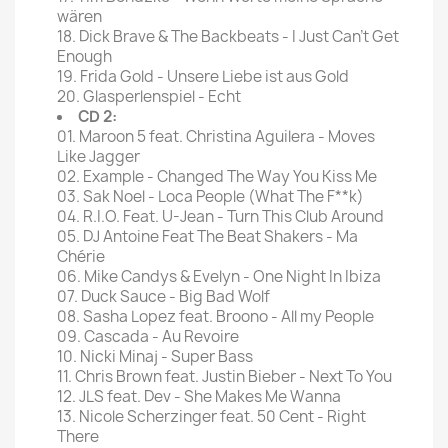
wären
18. Dick Brave & The Backbeats - I Just Can't Get
Enough
19. Frida Gold - Unsere Liebe ist aus Gold
20. Glasperlenspiel - Echt
CD 2:
01. Maroon 5 feat. Christina Aguilera - Moves
Like Jagger
02. Example - Changed The Way You Kiss Me
03. Sak Noel - Loca People (What The F**k)
04. R.I.O. Feat. U-Jean - Turn This Club Around
05. DJ Antoine Feat The Beat Shakers - Ma
Chérie
06. Mike Candys & Evelyn - One Night In Ibiza
07. Duck Sauce - Big Bad Wolf
08. Sasha Lopez feat. Broono - All my People
09. Cascada - Au Revoire
10. Nicki Minaj - Super Bass
11. Chris Brown feat. Justin Bieber - Next To You
12. JLS feat. Dev - She Makes Me Wanna
13. Nicole Scherzinger feat. 50 Cent - Right
There