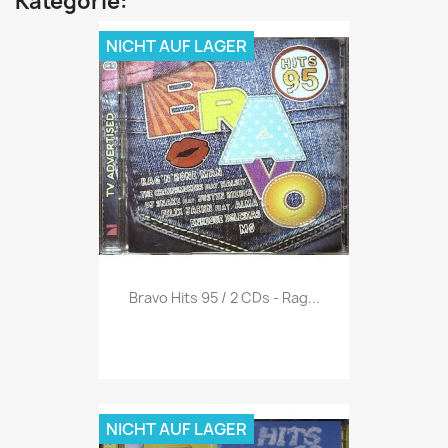
Kategorie:
NICHT AUF LAGER
Vorschau

Bravo Hits 95 / 2 CDs - Rag...
NICHT AUF LAGER