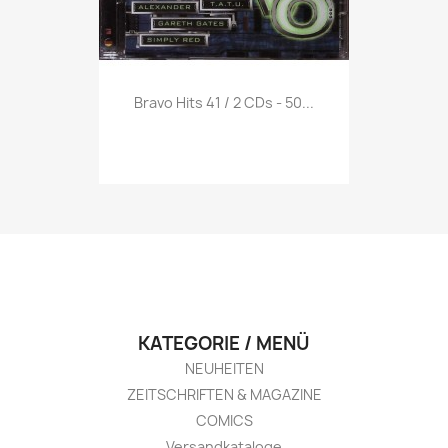
Vorschau

Bravo Hits 41 / 2 CDs - 50...
KATEGORIE / MENÜ
NEUHEITEN
ZEITSCHRIFTEN & MAGAZINE
COMICS
Versandkataloge