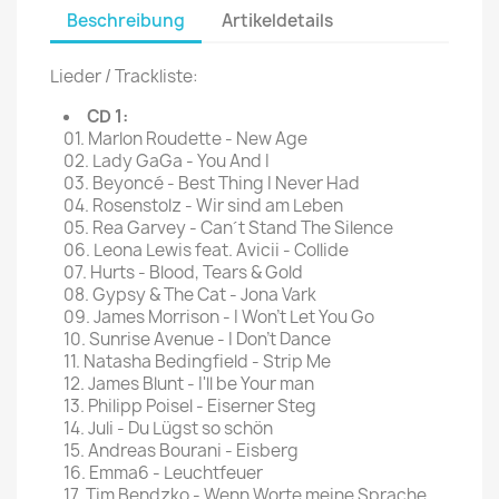
Beschreibung
Artikeldetails
Lieder / Trackliste:
CD 1:
01. Marlon Roudette - New Age
02. Lady GaGa - You And I
03. Beyoncé - Best Thing I Never Had
04. Rosenstolz - Wir sind am Leben
05. Rea Garvey - Can´t Stand The Silence
06. Leona Lewis feat. Avicii - Collide
07. Hurts - Blood, Tears & Gold
08. Gypsy & The Cat - Jona Vark
09. James Morrison - I Won't Let You Go
10. Sunrise Avenue - I Don't Dance
11. Natasha Bedingfield - Strip Me
12. James Blunt - I'll be Your man
13. Philipp Poisel - Eiserner Steg
14. Juli - Du Lügst so schön
15. Andreas Bourani - Eisberg
16. Emma6 - Leuchtfeuer
17. Tim Bendzko - Wenn Worte meine Sprache