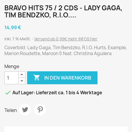
BRAVO HITS 75 / 2 CDS - LADY GAGA,
TIM BENDZKO, R.I.O....
14,99 €
inkl. 7 % MwSt.
Versand ab 0,99€ mehr INFOS hier
Coverbild: Lady Gaga, Tim Bendzko, R.I.O, Hurts, Example,
Marion Roudette, Maroon 5 feat. Christina Aguilera
Menge

IN DEN WARENKORB

Auf Lager: Lieferzeit ca. 1 bis 4 Werktage
Teilen