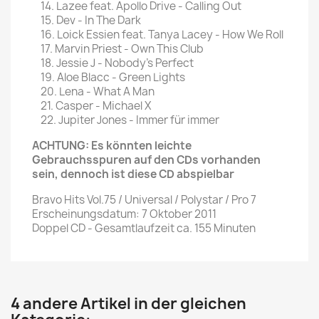
14. Lazee feat. Apollo Drive - Calling Out
15. Dev - In The Dark
16. Loick Essien feat. Tanya Lacey - How We Roll
17. Marvin Priest - Own This Club
18. Jessie J - Nobody's Perfect
19. Aloe Blacc - Green Lights
20. Lena - What A Man
21. Casper - Michael X
22. Jupiter Jones - Immer für immer
ACHTUNG: Es könnten leichte
Gebrauchsspuren auf den CDs vorhanden
sein, dennoch ist diese CD abspielbar
Bravo Hits Vol.75 / Universal / Polystar / Pro 7
Erscheinungsdatum: 7 Oktober 2011
Doppel CD - Gesamtlaufzeit ca. 155 Minuten
4 andere Artikel in der gleichen