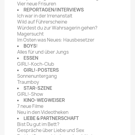
Vier neue Frisuren
REPORTAGEN/INTERVIEWS
Ich war in der Irrenanstalt
Wild auf Führerscheine
Würdest du zur Wahrsagerin gehen?
Magersucht
Im Osten was Neues: Hausbesetzer
BOYS
!
Alles für und über Jungs
ESSEN
GIRL!-Koch-Club
GIRL!-POSTERS
Sonnenuntergang
Traumboy
STAR-SZENE
GIRL!-Show
KINO-WEGWEISER
7 neue Filme
Neu in den Videotheken
LIEBE & PARTNERSCHAFT
Bist Du gut im Bett?
Gespräche über Liebe und Sex