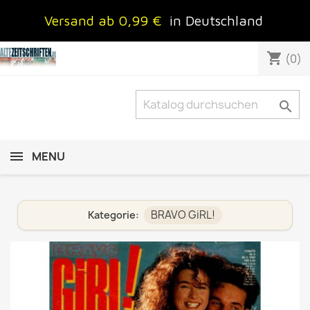
Versand ab 0,99 €
in Deutschland
shopping_cart
(0)

MENU
BRAVO GiRL!
Kategorie: