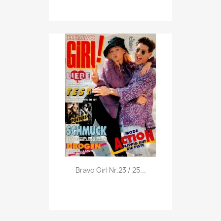
Vorschau

Bravo Girl Nr.23 / 25...