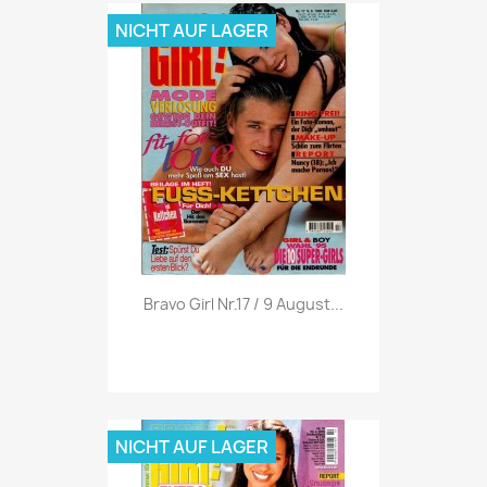
NICHT AUF LAGER
Vorschau

Bravo Girl Nr.17 / 9 August...
NICHT AUF LAGER