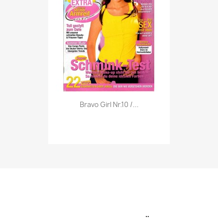
Vorschau

Bravo Girl Nr.10 /...