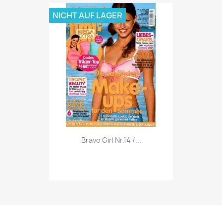
NICHT AUF LAGER
Vorschau

Bravo Girl Nr.14 /...