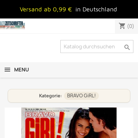
Versand ab 0,99 €
in Deutschland
shopping_cart
(0)

MENU
BRAVO GiRL!
Kategorie: