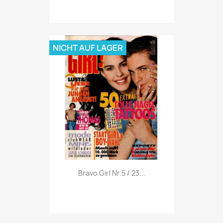
NICHT AUF LAGER
Vorschau

Bravo Girl Nr.5 / 23...