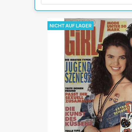
Mädchen
POP Rocky
Yam!
NICHT AUF LAGER
GESCHICHTE
BOULEVAR