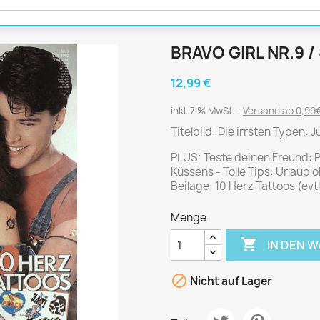
Journal
Die Fahrschule
Shape
Gute Fahrt
Klassik Motorrad
BRAVO GIRL NR.9 /
MO Zeitschrift
12,99 €
Motor Klassik
Motorrad Classic
inkl. 7 % MwSt.
Versand ab 0,99€
Motorrad Zeitschrift
Titelbild: Die irrsten Typen:
Oldtimer Markt
PLUS: Teste deinen Freund: P
Küssens - Tolle Tips: Urlaub 
Programmhefte Rennen
Beilage: 10 Herz Tattoos (evtl
PS das Sport Motorrad
Rallye Racing
Menge
TOURENFAHRER

IN DEN 

Nicht auf Lager
 / POLITIK /
FILM & KINO
REISE &
V
D
URLAUB
Bild und Funk
Gu