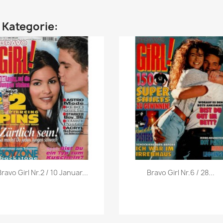
n Kategorie:
Vorschau
Vorschau


ravo Girl Nr.2 / 10 Januar...
Bravo Girl Nr.6 / 28...