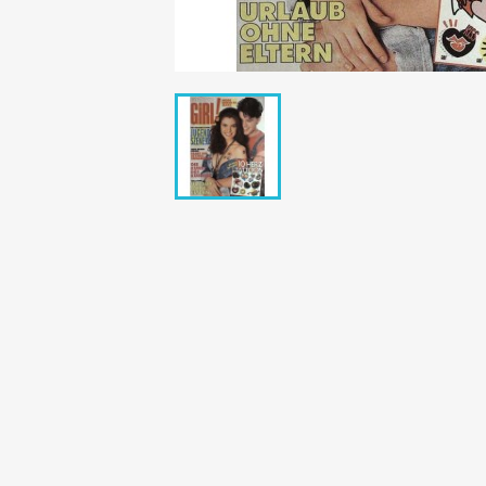
Bunte Illustrie
Cicero Zeitsch
Das Magazin
DER SPIEGEL Z
Eulenspiegel
Max Zeitschri
Neue Post
Neue Revue
pardon Zeitsc
Quick
stern Archiv
stern Biografi
Tempo Zeitsch
Wiener