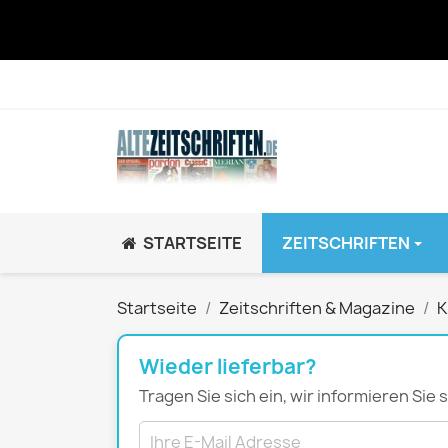
STARTSEITE
ZEITSCHRIFTEN
JUGEND / K
Startseite
Zeitschriften & Magazine
K
BRAVO GiRL!
BRAVO HipHop
Wieder lieferbar?
BRAVO Zeitsch
Tragen Sie sich ein, wir informieren Sie
hey!