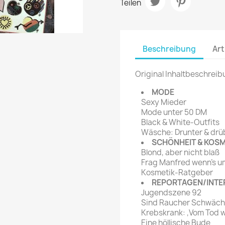
Teilen
rte Zeitschrift
Mare
Bravo Screenfun
rift
MERIAN
CINEMA
Fernsehwoche
Beschreibung
Art
eitschrift
Funk Uhr
 Magazin
Funk und Film
Original Inhaltbeschreib
ft
HÖRZU
TAGES &
MODE
WOCHENZEITUNGE
Sexy Mieder
N-Zone
Mode unter 50 DM
Bildzeitung
Progress Film
Black & White-Outfits
hrift
Frankfurter Allgemeine
Wäsche: Drunter & drü
SCHÖNHEIT & KOSM
Magazin
Blond, aber nicht blaß
Frankfurter Illustrierte
Frag Manfred wenn's u
e
Kosmetik-Ratgeber
REPORTAGEN/INTE
rift
Jugendszene 92
Sind Raucher Schwäch
Krebskrank: ,Vom Tod wi
Eine höllische Bude