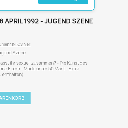
National Geographic
P.M. Biografie
PM Magazin
 8 APRIL 1992 - JUGEND SZENE
Unser Wald
MUSIK
MODE
 mehr INFOS hier
Breakout
Anna burda
 Jugend Szene
Graceland
Der Stern
asst ihr sexuell zusammen? - Die Kunst des
JUICE
Für Sie
ohne Eltern - Mode unter 50 Mark - Extra
Metal Hammer
neue mode
. enthalten)
Rolling Stone
Ottobre
Sports Illustrated
WARENKORB
Verena
Vogue
ERBRAUCHER
HANDWERK
ter Rat
Hobby