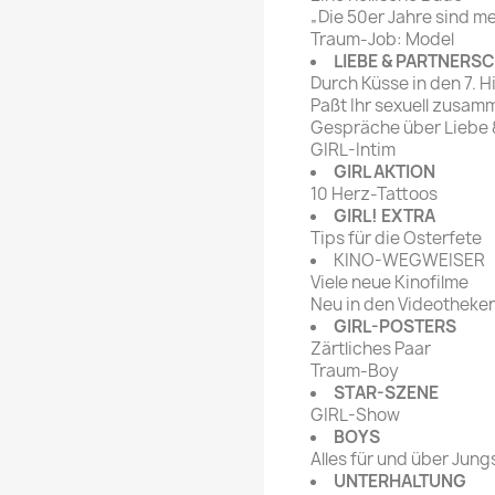
„Die 50er Jahre sind m
Traum-Job: Model
LIEBE & PARTNERS
Durch Küsse in den 7. 
Paßt Ihr sexuell zusam
Gespräche über Liebe 
GIRL-Intim
GIRL AKTION
10 Herz-Tattoos
GIRL! EXTRA
Tips für die Osterfete
KINO-WEGWEISER
Viele neue Kinofilme
Neu in den Videotheke
GIRL-POSTERS
Zärtliches Paar
Traum-Boy
STAR-SZENE
GIRL-Show
BOYS
Alles für und über Jung
UNTERHALTUNG