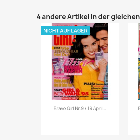
4 andere Artikel in der gleiche
NICHT AUF LAGER
Vorschau

Bravo Girl Nr.9 / 19 April...
B