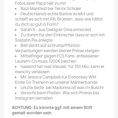
Fotos aber Papa hält zu mir
Nazi Manifest bei Terror Schüler
Deutschlands echte Barbie so lebt und
schläft es sich mit XXL Brüsten: Jessi wie hältst
du dich so gut in Form?
Sarah S.: aus Geldgier Oma ermordet
Zu dumm für den Einbrecher dass er sich mit
Soldatin Pia anlegte
Bild deckt auf schrumpftflation:
Verpackungen werden kleiner Preise steigen
Mittelfinger gegen FCS Fans: entlassener
Lautern-Co muss 1200€ blechen
haaland hat real-Klausel: für 150 Mio. kann er
mancity verlassen
Mit Jessica Campbell zur Eishockey WM:
Erste Co Trainerin an unserer Männerbande
Letzte Seite: bei Madonna ist was im Busch!
Vorsicht beim Posten: Wie sich Promis bei
Instagram verrieten
ACHTUNG: Es könnte ggf. mit einem Stift
gemalt worden sein.