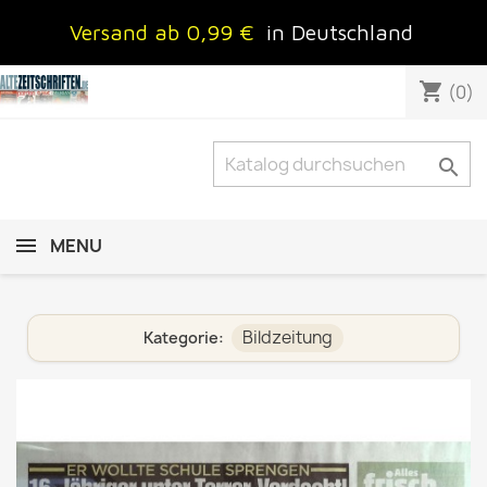
Versand ab 0,99 €
in Deutschland
shopping_cart
(0)

MENU
Bildzeitung
Kategorie: