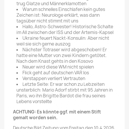
trug Glatze und Männerklamotten
Warum schnelles Einschlafen kein gutes
Zeichen ist: Neurologe erklärt, was dann
tagsüber nicht stimmt mit uns
Hallo, Astro-Schwester! Historische Schalte
im All zwischen der ISS und der Artemis-Kapsel
Ukraine feuert Nackt-Konsulin: Aber nicht
weil sie sich gerne auszog
Nächster Totraser wird abgeschoben! Er
hatte eine Mutter von zwei Kindern getötet.
Nach dem Knast gehts in den Kosovo
Neuer wird diese WM nicht spielen
Flick geht auf deutschen VAR los
Verstappen verliert Vertrauten
Letzte Seite: Er war schon zu Lebzeiten
unsterblich: Mario Adorf stirbt mit 95 Jahren in
Paris, wo ihn Brigitte Bardot die frau seines
Lebens vorstellte
ACHTUNG: Es könnte ggf. mit einem Stift
gemalt worden sein.
Deutsche Bild Zeitung vom Freitag den 10.4.2026