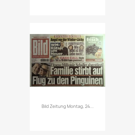
Vorschau

Bild Zeitung Montag, 24...