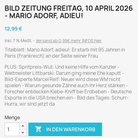
BILD ZEITUNG FREITAG, 10 APRIL 2026
- MARIO ADORF, ADIEU!
12,99 €
inkl. 7 % MwSt.
Versand ab 0,99€ mehr INFOS hier
Titelblatt: Mario Adorf, adieu!: Er starb mit 95 Jahren in
Paris (Frankreich) an der Seite seiner Frau
PLUS: Spritpreis-Wut: Und keine Hilfe vom Kanzler -
Weltmeister Littbarski: Darum ging meine Ehe kaputt -
Bild-Experte Marcel Reif: Neuer wird diese WM nicht
spielen - Warum gesunde Zähne auch ihr Herz stärken -
Forscher entdecken Klebe-Kniff bei Erdbeben - Deutsche
Exporte in die USA brechen ein - Bild des Tages: Schurr-
Hurra, wir sind jetzt da
Menge

IN DEN WARENKORB