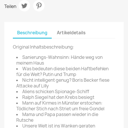
Teilen
Beschreibung
Artikeldetails
Original Inhaltsbeschreibung:
Sanierungs-Wahnsinn: Hände weg von
meinem Haus
Was bedeuten diese beiden Haftbefehlen
für die Welt? Putin und Trump
Nicht intelligent genug? Boris Becker fiese
Attacke auf Lilly
Aliens schicken Spionage-Schiff
Ralph Siegel hat den Krebs besiegt
Mann auf Kirmes in Münster erstochen:
Tödlicher Stich nach Striet um freie Gondel
Mama und Papa passen wieder in die
Rutsche
Unsere Welt ist ins Wanken geraten