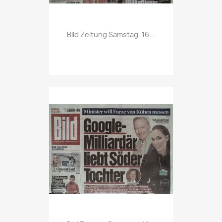
Vorschau

Bild Zeitung Samstag, 16...
Vorschau