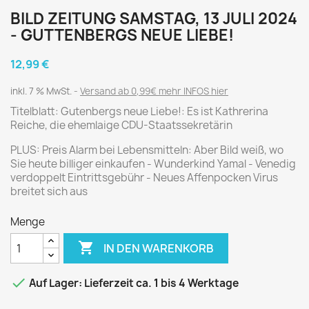
BILD ZEITUNG SAMSTAG, 13 JULI 2024
- GUTTENBERGS NEUE LIEBE!
12,99 €
inkl. 7 % MwSt.
Versand ab 0,99€ mehr INFOS hier
Titelblatt: Gutenbergs neue Liebe!: Es ist Kathrerina
Reiche, die ehemlaige CDU-Staatssekretärin
PLUS: Preis Alarm bei Lebensmitteln: Aber Bild weiß, wo
Sie heute billiger einkaufen - Wunderkind Yamal - Venedig
verdoppelt Eintrittsgebühr - Neues Affenpocken Virus
breitet sich aus
Menge

IN DEN WARENKORB

Auf Lager: Lieferzeit ca. 1 bis 4 Werktage