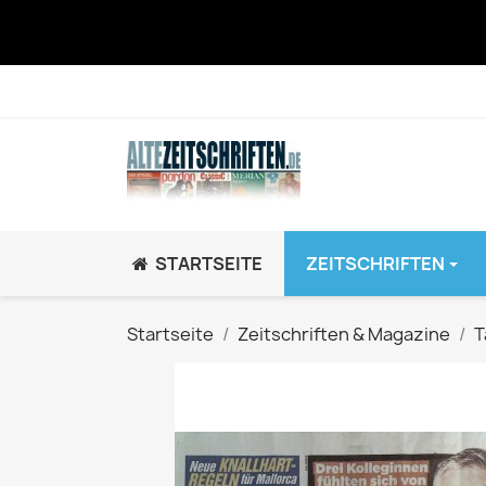
STARTSEITE
ZEITSCHRIFTEN
JUGEND / K
Startseite
Zeitschriften & Magazine
T
BRAVO GiRL!
BRAVO HipHop
BRAVO Zeitsch
hey!