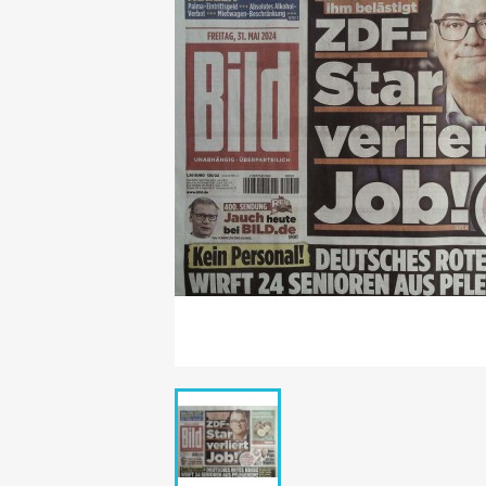
Mädchen
POP Rocky
Yam!
GESCHICHTE
BOULEVAR