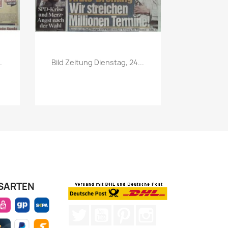
Vorschau

.
Bild Zeitung Dienstag, 24...
SARTEN
Twitter
YouTube
Pinterest
Instagram