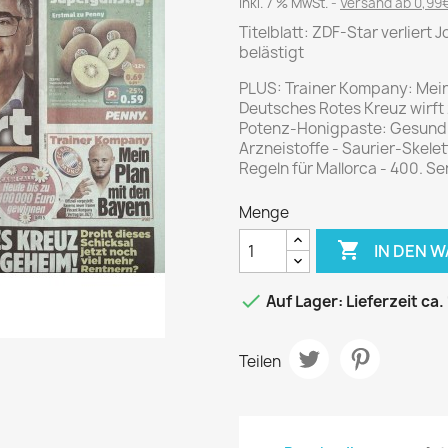
Journal
Die Fahrschule
inkl. 7 % MwSt.
Versand ab 0,99€
Shape
Titelblatt: ZDF-Star verliert 
Gute Fahrt
belästigt
Klassik Motorrad
PLUS: Trainer Kompany: Mein 
MO Zeitschrift
Deutsches Rotes Kreuz wirft 
Motor Klassik
Potenz-Honigpaste: Gesundhe
Arzneistoffe - Saurier-Skele
Motorrad Classic
Regeln für Mallorca - 400. S
Motorrad Zeitschrift
Menge
Oldtimer Markt
Programmhefte Rennen

IN DEN 
PS das Sport Motorrad

Auf Lager: Lieferzeit ca.
Rallye Racing
TOURENFAHRER
Teilen
 / POLITIK /
FILM & KINO
REISE &
V
D
URLAUB
Bild und Funk
Gu