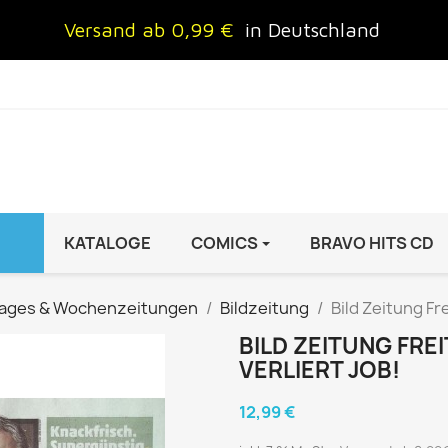
Versand ab 0,99 €
in Deutschland
KATALOGE
COMICS
BRAVO HITS CD
IND
FRAUEN
AUTO & MOTOR
ages & Wochenzeitungen
Bildzeitung
Bild Zeitung Fre
Brigitte
ADAC Motorwelt
BILD ZEITUNG FREI
 Special
Cosmopolitan
auto motor sport Archiv
VERLIERT JOB!
rift
freundin
Autoprospekte &
12,99 €
InStyle
Broschüren