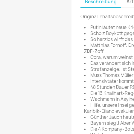
Beschreibung
Art
rte Zeitschrift
Mare
Bravo Screenfun
rift
MERIAN
Original Inhaltsbeschrei
CINEMA
Fernsehwoche
Putin läutet neue Kr
eitschrift
Scholz Boykott gege
Funk Uhr
So herzlos wirft das
 Magazin
Funk und Film
Matthias Fornoff: Dr
ft
ZDF-Zoff
HÖRZU
TAGES &
Cora, warum weinst 
WOCHENZEITUNGE
N-Zone
Das verändert sich i
Strafanzeige: Ist S
Bildzeitung
Progress Film
Muss Thomas Müller 
hrift
Frankfurter Allgemeine
Intensivtäter kommt
48 Stunden Dauer R
Magazin
Die 13 Knallhart-Reg
Frankfurter Illustrierte
Wachmann in Asylh
e
Hilfe, unsere Insel g
Karibik-Eiland evakuier
rift
Günther Jauch heute 
Bayern siegt! Aber 
Die 4 Kompany-Bot