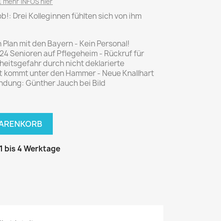
National Geographic
 mehr INFOS hier
Job!: Drei Kolleginnen fühlten sich von ihm
P.M. Biografie
PM Magazin
Plan mit den Bayern - Kein Personal!
Unser Wald
24 Senioren auf Pflegeheim - Rückruf für
itsgefahr durch nicht deklarierte
MUSIK
MODE
tt kommt unter den Hammer - Neue Knallhart
Breakout
Anna burda
endung: Günther Jauch bei Bild
Graceland
Der Stern
JUICE
Für Sie
WARENKORB
Metal Hammer
neue mode
Rolling Stone
Ottobre
 1 bis 4 Werktage
Sports Illustrated
Verena
Vogue
ERBRAUCHER
HANDWERK
ter Rat
Hobby