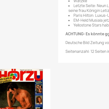
Watzke
Letzte Seite: Neun 
seine frau Königin Leti
Paris Hilton: Luxus-
EM-Held Musiala jet
Yellostone Stars ha
ACHTUNG: Es könnte ggf
Deutsche Bild Zeitung v
Seitenanzahl: 12 Seiten in