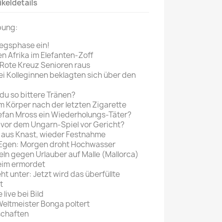
ikeldetails
Mein schöner
bung:
Garten
selber machen
iegsphase ein!
n Afrika im Elefanten-Zoff
Selbst ist der
 Rote Kreuz Senioren raus
Mann
ei Kolleginnen beklagten sich über den
SONSTIGE
du so bittere Tränen?
N
m Körper nach der letzten Zigarette
Sonstige
tefan Mross ein Wiederholungs-Täter?
Magazine
vor dem Ungarn-Spiel vor Gericht?
 aus Knast, wieder Festnahme
Egen: Morgen droht Hochwasser
eln gegen Urlauber auf Malle (Mallorca)
eim ermordet
eht unter: Jetzt wird das überfüllte
t
live bei Bild
Weltmeister Bonga poltert
schaften