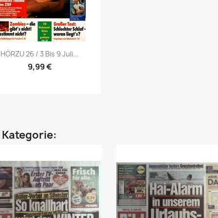
Vorschau

HÖRZU 26 / 3 Bis 9 Juli...
9,99 €
n Kategorie: