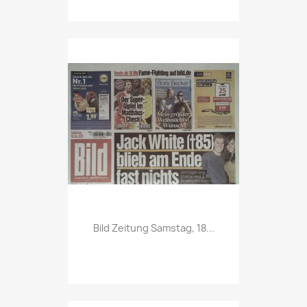
Vorschau

Bild Zeitung Samstag, 18...