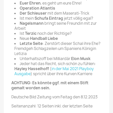
Euer Ehren
, es geht um eure Ehre!
Operation Atlantis
Der Schleuser
mit dem Maserati-Trick
Ist mein
Schufa Eintrag
jetzt völlig egal?
Nagelsmann
bringt seine Freundin mit zur
Arbeit
Ist
Terzic
noch der Richtige?
Neue
Handball Liebe
Letzte Seite
: Zerstört dieser Schal ihre Ehe?
Fremdgeh Schlagzeilen um Spaniens Königin
Letizia
Unterhaltszoff bei Milliardär
Elon Musk
Jeder hat das Recht, sich schön zu fühlen:
Hayley Hasselhoff
(
in der Mai 2021 Playboy
Ausgabe
) spricht über ihre Kurven Karriere
ACHTUNG: Es könnte ggf. mit einem Stift
gemalt worden sein.
Deutsche Bild Zeitung vom Feitag den 8.12.2023
Seitenanzahl: 12 Seiten inkl. der letzten Seite