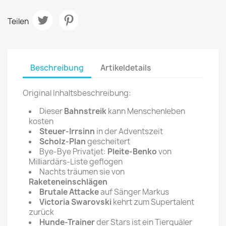
Teilen
Beschreibung
Artikeldetails
Original Inhaltsbeschreibung:
Dieser
Bahnstreik
kann Menschenleben
kosten
Steuer-Irrsinn
in der Adventszeit
Scholz-Plan
gescheitert
Bye-Bye Privatjet:
Pleite-Benko
von
Milliardärs-Liste geflogen
Nachts träumen sie von
Raketeneinschlägen
Brutale Attacke
auf Sänger Markus
Victoria Swarovski
kehrt zum Supertalent
zurück
Hunde-Trainer
der Stars ist ein Tierquäler