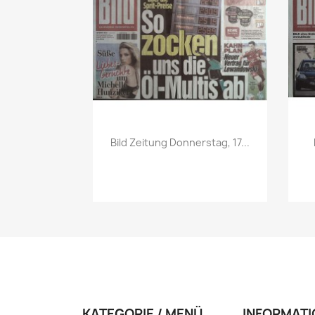
Vorschau

Bild Zeitung Donnerstag, 17...
KATEGORIE / MENÜ
INFORMATI