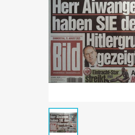
Mädchen
POP Rocky
Yam!
GESCHICHTE
BOULEVAR