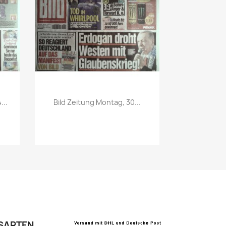
Vorschau

...
Bild Zeitung Montag, 30...
SARTEN