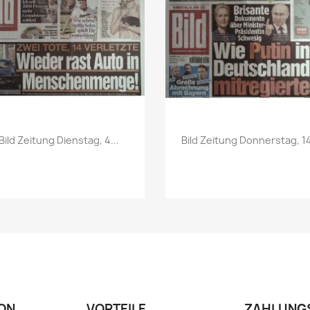
Vorschau
Vorschau


Bild Zeitung Dienstag, 4...
Bild Zeitung Donnerstag, 14
ON
VORTEILE
ZAHLUNG