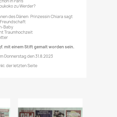
chon in Paris
oukoko zu Werder?
ränen des Dänen: Prinzessin Chiara sagt
ur Freundschaft
on-Baby
ant Traumhochzeit
tter
. mit einem Stift gemalt worden sein.
om Donnerstag den 31.8.2023
kl. der letzten Seite