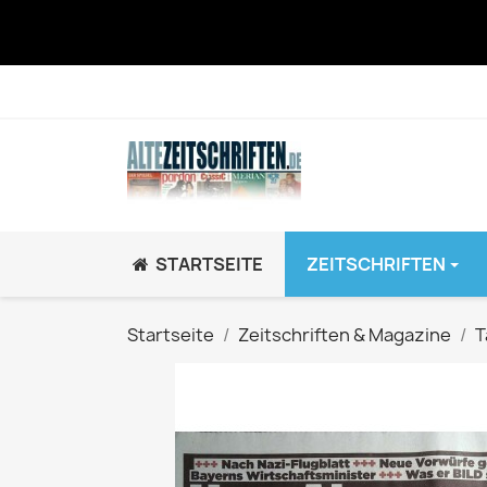
STARTSEITE
ZEITSCHRIFTEN
JUGEND / K
Startseite
Zeitschriften & Magazine
T
BRAVO GiRL!
BRAVO HipHop
BRAVO Zeitsch
hey!