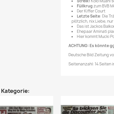
Streik!
Kolo Muani s
Füllkrug
zum BVB M
Der Kiffer Court
Letzte Seite
: Die T
plötzlich, nix Liebe, n
Das ist Jackos Balk
Ehepaar Aminati pl
Hier kommt Mucki Po
ACHTUNG: Es könnte ggf
Deutsche Bild Zeitung v
Seitenanzahl: 14 Seiten in
n Kategorie: