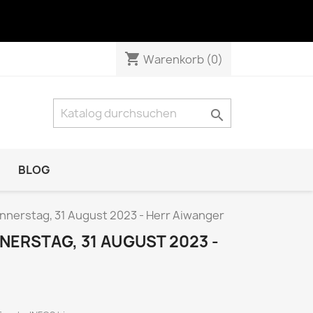
shopping_cart
Warenkorb
(0)

BLOG
NATUR & TECHNIK
onnerstag, 31 August 2023 - Herr Aiwanger
Das Tier
NERSTAG, 31 AUGUST 2023 -
GEO Das neue Bild der Erde
GEO Wissen
KOSMOS