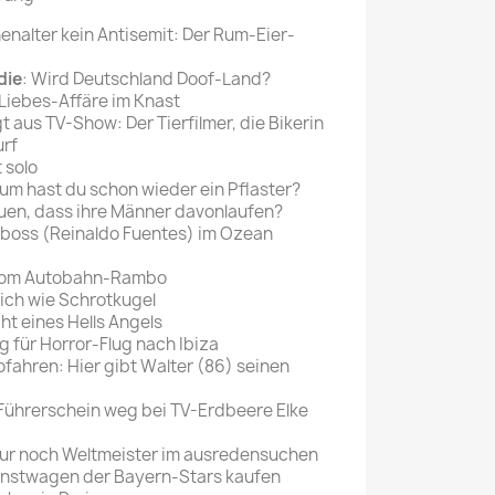
Mein schöner
nalter kein Antisemit: Der Rum-Eier-
Garten
die
: Wird Deutschland Doof-Land?
selber machen
 Liebes-Affäre im Knast
gt aus TV-Show: Der Tierfilmer, die Bikerin
Selbst ist der
urf
Mann
 solo
rum hast du schon wieder ein Pflaster?
SONSTIGE
uen, dass ihre Männer davonlaufen?
N
nboss (Reinaldo Fuentes) im Ozean
Sonstige
Magazine
om Autobahn-Rambo
lich wie Schrotkugel
cht eines Hells Angels
 für Horror-Flug nach Ibiza
tofahren: Hier gibt Walter (86) seinen
 Führerschein weg bei TV-Erdbeere Elke
 nur noch Weltmeister im ausredensuchen
ienstwagen der Bayern-Stars kaufen