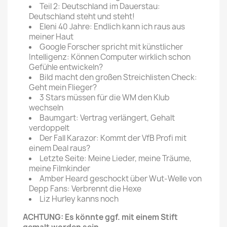
Teil 2: Deutschland im Dauerstau:
Deutschland steht und steht!
Eleni 40 Jahre: Endlich kann ich raus aus
meiner Haut
Google Forscher spricht mit künstlicher
Intelligenz: Können Computer wirklich schon
Gefühle entwickeln?
Bild macht den großen Streichlisten Check:
Geht mein Flieger?
3 Stars müssen für die WM den Klub
wechseln
Baumgart: Vertrag verlängert, Gehalt
verdoppelt
Der Fall Karazor: Kommt der VfB Profi mit
einem Deal raus?
Letzte Seite: Meine Lieder, meine Träume,
meine Filmkinder
Amber Heard geschockt über Wut-Welle von
Depp Fans: Verbrennt die Hexe
Liz Hurley kanns noch
ACHTUNG: Es könnte ggf. mit einem Stift