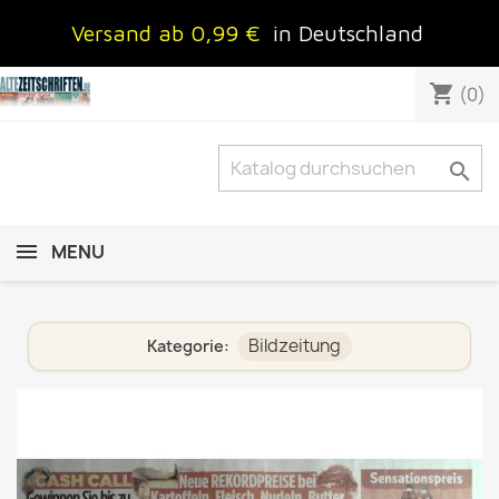
Versand ab 0,99 €
in Deutschland
shopping_cart
(0)

MENU
Bildzeitung
Kategorie: