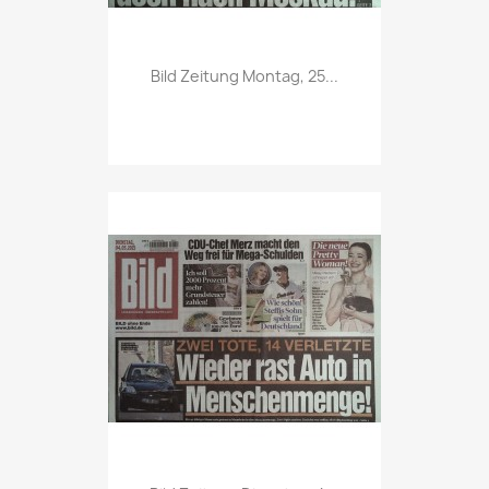
Vorschau

Bild Zeitung Montag, 25...
Vorschau