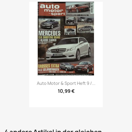
Vorschau

Auto Motor & Sport Heft 9 /...
10,99 €