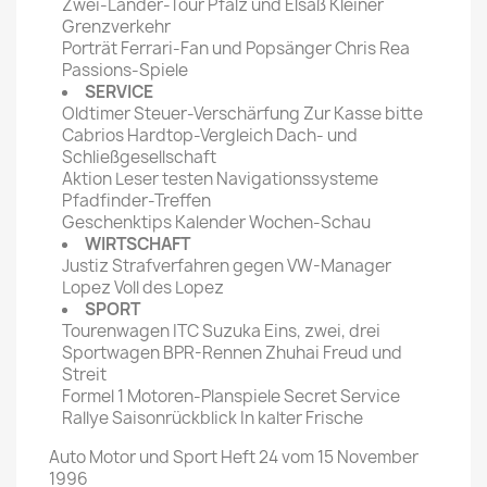
Zwei-Länder-Tour Pfalz und Elsaß Kleiner
Grenzverkehr
Porträt Ferrari-Fan und Popsänger Chris Rea
Passions-Spiele
SERVICE
Oldtimer Steuer-Verschärfung Zur Kasse bitte
Cabrios Hardtop-Vergleich Dach- und
Schließgesellschaft
Aktion Leser testen Navigationssysteme
Pfadfinder-Treffen
Geschenktips Kalender Wochen-Schau
WIRTSCHAFT
Justiz Strafverfahren gegen VW-Manager
Lopez Voll des Lopez
SPORT
Tourenwagen ITC Suzuka Eins, zwei, drei
Sportwagen BPR-Rennen Zhuhai Freud und
Streit
Formel 1 Motoren-Planspiele Secret Service
Rallye Saisonrückblick In kalter Frische
Auto Motor und Sport Heft 24 vom 15 November
1996