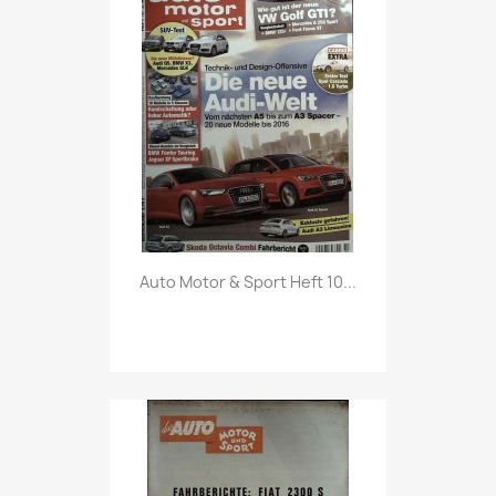
Vorschau

Auto Motor & Sport Heft 10...