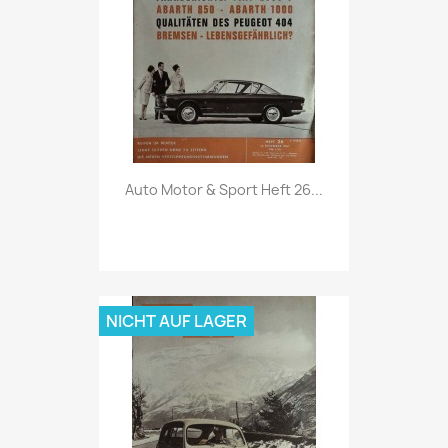
Vorschau

Auto Motor & Sport Heft 26...
NICHT AUF LAGER