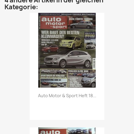
4 andere Artikel in der gleichen
Kategorie:
Vorschau

Auto Motor & Sport Heft 18...