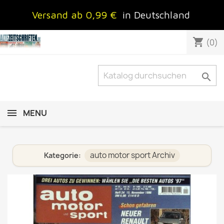
Versand ab 0,99 €
in Deutschland
shopping_cart
(0)

MENU
auto motor sport Archiv
Kategorie: