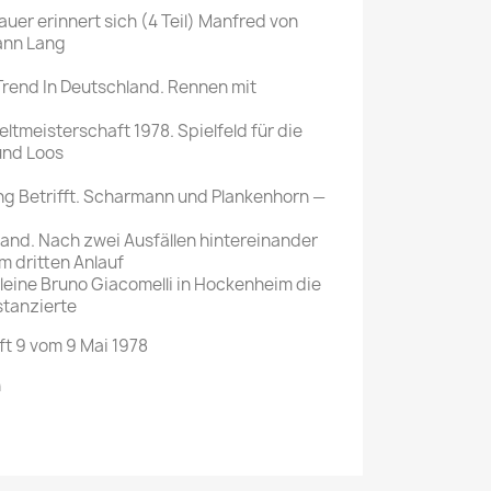
uer erinnert sich (4 Teil) Manfred von
ann Lang
r Trend In Deutschland. Rennen mit
tmeisterschaft 1978. Spielfeld für die
und Loos
ng Betrifft. Scharmann und Plankenhorn —
land. Nach zwei Ausfällen hintereinander
m dritten Anlauf
kleine Bruno Giacomelli in Hockenheim die
stanzierte
ft 9 vom 9 Mai 1978
n