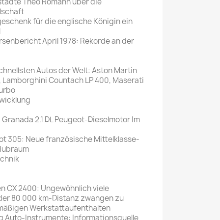
rstädte Theo Romahn über die
lschaft
eschenk für die englische Königin ein
l
senbericht April 1978: Rekorde an der
schnellsten Autos der Welt: Aston Martin
2, Lamborghini Countach LP 400, Maserati
urbo
wicklung
d Granada 2.1 DL Peugeot-Dieselmotor Im
ot 305: Neue französische Mittelklasse-
r Hubraum
echnik
n CX 2400: Ungewöhnlich viele
der 80 000 km-Distanz zwangen zu
mäßigen Werkstattaufenthalten
 Auto-Instrumente: Informationsquelle