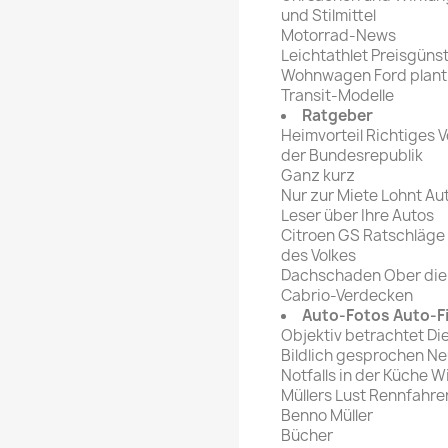
und Stilmittel
Motorrad-News
Leichtathlet Preisgüns
Wohnwagen Ford plant e
Transit-Modelle
Ratgeber
Heimvorteil Richtiges V
der Bundesrepublik
Ganz kurz
Nur zur Miete Lohnt Au
Leser über Ihre Autos
Citroen GS Ratschläge
des Volkes
Dachschaden Ober die 
Cabrio-Verdecken
Auto-Fotos Auto-F
Objektiv betrachtet Die
Bildlich gesprochen N
Notfalls in der Küche W
Müllers Lust Rennfahre
Benno Müller
Bücher