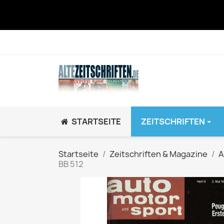
STARTSEITE
ZEITSCHRIFTEN
JUGEND / K
Startseite
Zeitschriften & Magazine
A
BB 512
BRAVO GiRL!
BRAVO HipHop
BRAVO Zeitsch
hey!