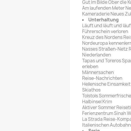
Gut Im Bilde Ober die K
Am laufenden Meter Ne
Kameraderie Neues Zub
Unterhaltung
Läuft und läuft und läuf
Führerschein verloren
Kreuz des Nordens Reis
Nordeuropa kennenler
Nasses Straßen-Netz R
Niederlanden
Tapas und Toreros Span
erleben
Männersachen
Reise-Nachrichten
Hellenische Einsamkeit
Skiathos
Tolstols Sommerfrische
Halbinsel Krim
Aktiver Sommer Reiset
Ferienzentrum Sinah 
La Strada Reise-Kompas
Italienischen Autobahn
Serie