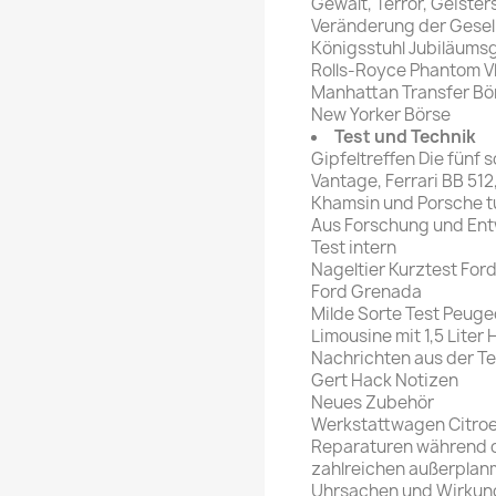
Gewalt, Terror, Geiste
Veränderung der Gesel
Königsstuhl Jubiläumsg
Rolls-Royce Phantom V
Manhattan Transfer Bör
New Yorker Börse
Test und Technik
Gipfeltreffen Die fünf 
Vantage, Ferrari BB 51
Khamsin und Porsche t
Aus Forschung und Ent
Test intern
Nageltier Kurztest For
Ford Grenada
Milde Sorte Test Peuge
Limousine mit 1,5 Lite
Nachrichten aus der T
Gert Hack Notizen
Neues Zubehör
Werkstattwagen Citroe
Reparaturen während 
zahlreichen außerplan
Uhrsachen und Wirkung