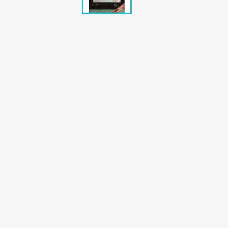
Bunte Illustrie
Cicero Zeitsch
Das Magazin
DER SPIEGEL Z
Eulenspiegel
Max Zeitschri
Neue Post
Neue Revue
pardon Zeitsc
Quick
stern Archiv
stern Biografi
Tempo Zeitsch
Wiener