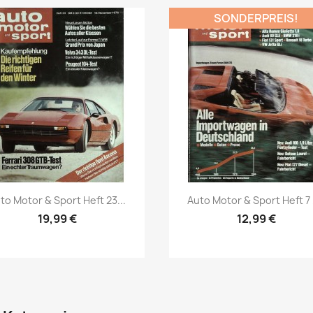
SONDERPREIS!
Vorschau
Vorschau


to Motor & Sport Heft 23...
Auto Motor & Sport Heft 7 /
19,99 €
12,99 €