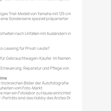
tiges Triel-Modell von Yamaha mit 125 cm
ine Sonderserie speziell präparierter
orhalten nach Unfällen mit Ausländern in
to-Leasing für Privat-Leute?
 für Gebrauchtwagen-Käufer. Im Namen
Erneuerung, Reparatur und Pflege von
ilme
 trickreichen Bilder der Autofotografie
euheiten vom Foto-Markt
ie man ein Fotolabor zu Hause einrichtet
r-Porträts sind das Hobby des Arztes Dr.