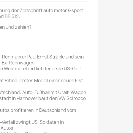
Mein schöner
bung der Zeitschrift auto motor & sport
ari BB 512:
Garten
selber machen
ten und zahlen?
Selbst ist der
Mann
SONSTIGE
-Rennfahrer Paul Ernst Strähle und sein
N
er Ex-Rennwagen
Sonstige
In Westmoreland lief der erste US-Golf
Magazine
iat Ritmo: erstes Modell einer neuen Fist-
utschland: Auto-Fußball mit Uralt-Wagen
dstadt in Hannover baut den VW Scirocco
m
tos profitieren in Deutschland vom
-Verfall zwingt US-Soldaten in
 Autos