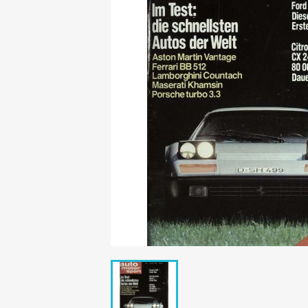
Mädchen
POP Rocky
Yam!
GESCHICHTE
BOULEVAR