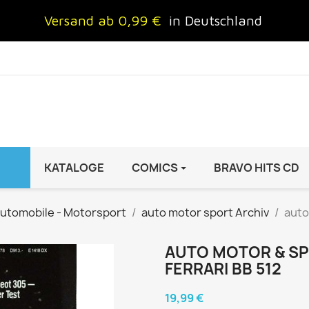
Versand ab 0,99 €
in Deutschland
KATALOGE
COMICS
BRAVO HITS CD
IND
FRAUEN
AUTO & MOTOR
utomobile - Motorsport
auto motor sport Archiv
auto
Brigitte
ADAC Motorwelt
 Special
Cosmopolitan
auto motor sport Archiv
AUTO MOTOR & SPOR
FERRARI BB 512
rift
freundin
Autoprospekte &
InStyle
Broschüren
19,99 €