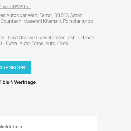
National Geographic
 mehr INFOS hier
P.M. Biografie
sten Autos der Welt: Ferrari BB 512, Aston
PM Magazin
 Countach, Maserati Khamsin, Porsche turbo
Unser Wald
5 - Ford Granada Diesel erster Test - Citroen
MUSIK
MODE
 - Extra: Auto-Fotos, Auto-Filme
Breakout
Anna burda
Graceland
Der Stern
JUICE
Für Sie
WARENKORB
Metal Hammer
neue mode
 1 bis 4 Werktage
Rolling Stone
Ottobre
Sports Illustrated
Verena
Vogue
ERBRAUCHER
HANDWERK
ikeldetails
ter Rat
Hobby