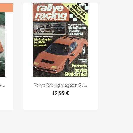
Vorschau

...
Rallye Racing Magazin 3 /...
15,99 €