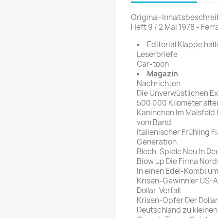
rte Zeitschrift
Mare
Bravo Screenfun
Original-Inhaltsbeschrei
rift
MERIAN
Heft 9 / 2 Mai 1978 - Ferr
CINEMA
Fernsehwoche
Editorial Klappe hal
eitschrift
Leserbriefe
Funk Uhr
Car-toon
 Magazin
Funk und Film
Magazin
ft
Nachrichten
HÖRZU
TAGES &
Die Unverwüstlichen Ex
WOCHENZEITUNGE
N-Zone
500 000 Kilometer alt
Kaninchen Im Malsfeld 
Bildzeitung
Progress Film
vom Band
hrift
Frankfurter Allgemeine
Italienischer Frühling F
Generation
Magazin
Blech-Spiele Neu In De
Frankfurter Illustrierte
Biow up Die Firma Nor
e
In einen Edel-Kombi u
Krisen-Gewinnler US-Au
rift
Dollar-Verfall
Krisen-Opfer Der Dollar
Deutschland zu kleinen