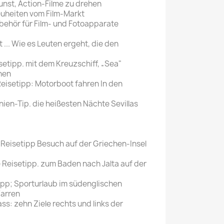
unst, Action-Filme zu drehen
uheiten vom Film-Markt
ehör für Film- und Fotoapparate
t ... Wie es Leuten ergeht, die den
etipp. mit dem Kreuzschiff, „Sea"
nen
eisetipp: Motorboot fahren In den
ien-Tip. die heißesten Nächte Sevillas
 Reisetipp Besuch auf der Griechen-Insel
 Reisetipp. zum Baden nach Jalta auf der
ipp; Sporturlaub im südenglischen
Warren
s: zehn Ziele rechts und links der