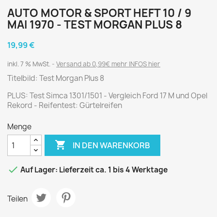
AUTO MOTOR & SPORT HEFT 10 / 9
MAI 1970 - TEST MORGAN PLUS 8
19,99 €
inkl. 7 % MwSt.
Versand ab 0,99€ mehr INFOS hier
Titelbild: Test Morgan Plus 8
PLUS: Test Simca 1301/1501 - Vergleich Ford 17 M und Opel
Rekord - Reifentest: Gürtelreifen
Menge

IN DEN WARENKORB

Auf Lager: Lieferzeit ca. 1 bis 4 Werktage
Teilen