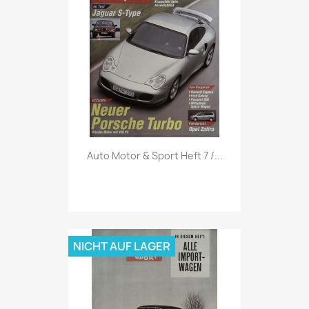
Vorschau

Auto Motor & Sport Heft 7 /...
NICHT AUF LAGER