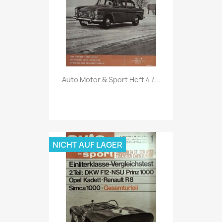
Vorschau

Auto Motor & Sport Heft 4 /...
NICHT AUF LAGER