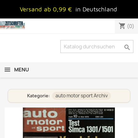
Versand ab 0,99 €
in Deutschland
shopping_cart
(0)

MENU
auto motor sport Archiv
Kategorie: