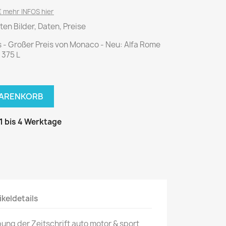
National Geographic
 mehr INFOS hier
P.M. Biografie
ten Bilder, Daten, Preise
PM Magazin
s - Großer Preis von Monaco - Neu: Alfa Rome
Unser Wald
 375 L
MUSIK
MODE
Breakout
Anna burda
WARENKORB
Graceland
Der Stern
JUICE
Für Sie
 1 bis 4 Werktage
Metal Hammer
neue mode
Rolling Stone
Ottobre
Sports Illustrated
Verena
Vogue
ikeldetails
ERBRAUCHER
HANDWERK
bung der Zeitschrift auto motor & sport
ter Rat
Hobby