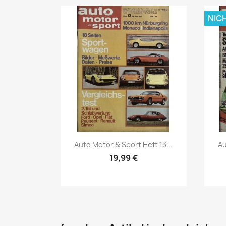
NIC
Vorschau

Auto Motor & Sport Heft 13...
Au
19,99 €