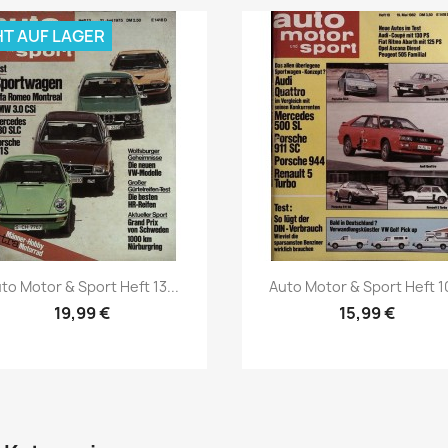
HT AUF LAGER
Vorschau
Vorschau


to Motor & Sport Heft 13...
Auto Motor & Sport Heft 10
19,99 €
15,99 €