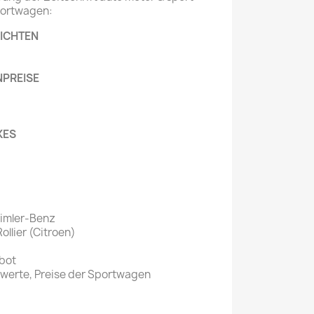
Sportwagen:
Mein schöner
ICHTEN
Garten
selber machen
PREISE
Selbst ist der
Mann
SONSTIGE
KES
N
Sonstige
Magazine
aimler-Benz
ollier (Citroen)
bot
werte, Preise der Sportwagen