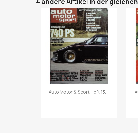
4 andere Artikel in der gleiche
Vorschau

Auto Motor & Sport Heft 13...
A