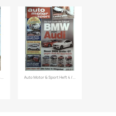
Vorschau

...
Auto Motor & Sport Heft 4 /...