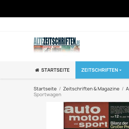
STARTSEITE
ZEITSCHRIFTEN
JUGEND / K
Startseite
Zeitschriften & Magazine
A
Sportwagen
BRAVO GiRL!
BRAVO HipHop
BRAVO Zeitsch
hey!