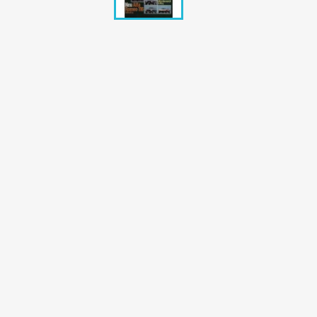
Bunte Illustrie
Cicero Zeitsch
Das Magazin
DER SPIEGEL Z
Eulenspiegel
Max Zeitschri
Neue Post
Neue Revue
pardon Zeitsc
Quick
stern Archiv
stern Biografi
Tempo Zeitsch
Wiener