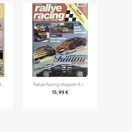
Vorschau

...
Rallye Racing Magazin 6 /...
15,99 €