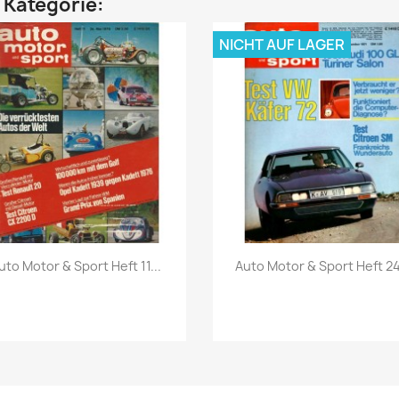
n Kategorie:
NICHT AUF LAGER
Vorschau
Vorschau


uto Motor & Sport Heft 11...
Auto Motor & Sport Heft 24