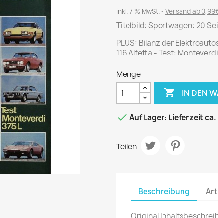
Journal
Die Fahrschule
inkl. 7 % MwSt.
Versand ab 0,99€
Shape
Gute Fahrt
Titelbild: Sportwagen: 20 Sei
Klassik Motorrad
PLUS: Bilanz der Elektroauto
MO Zeitschrift
116 Alfetta - Test: Monteverdi
Motor Klassik
Menge
Motorrad Classic
Motorrad Zeitschrift

IN DEN 
Oldtimer Markt

Auf Lager: Lieferzeit ca.
Programmhefte Rennen
PS das Sport Motorrad
Teilen
Rallye Racing
TOURENFAHRER
Beschreibung
Art
 / POLITIK /
FILM & KINO
REISE &
V
D
URLAUB
Original Inhaltsbeschrei
Bild und Funk
Gu