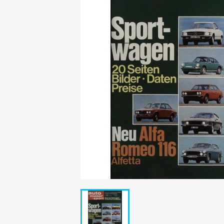
Mädchen
POP Rocky
Yam!
GESCHICHTE
BOULEVAR