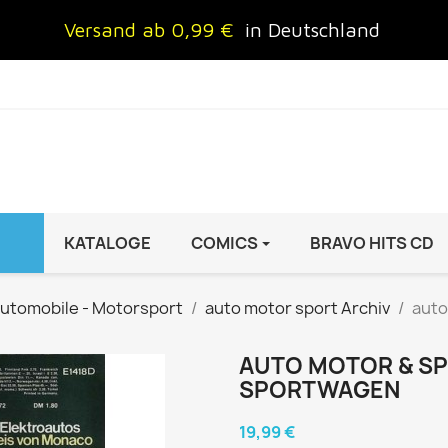
Versand ab 0,99 €
in Deutschland
KATALOGE
COMICS
BRAVO HITS CD
IND
FRAUEN
AUTO & MOTOR
utomobile - Motorsport
auto motor sport Archiv
auto
Brigitte
ADAC Motorwelt
 Special
Cosmopolitan
auto motor sport Archiv
AUTO MOTOR & SPOR
SPORTWAGEN
rift
freundin
Autoprospekte &
InStyle
Broschüren
19,99 €