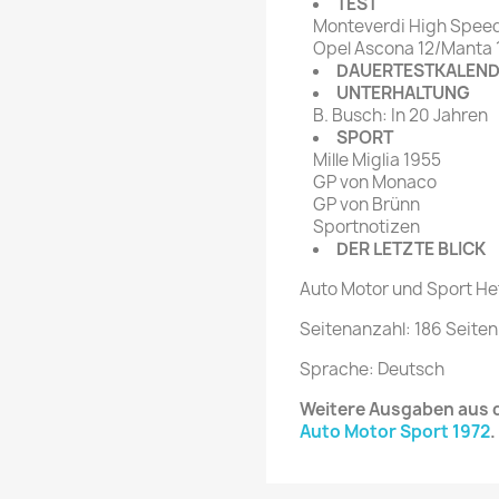
TEST
Monteverdi High Speed
Opel Ascona 12/Manta 1
DAUERTESTKALEN
UNTERHALTUNG
B. Busch: In 20 Jahren
SPORT
Mille Miglia 1955
GP von Monaco
GP von Brünn
Sportnotizen
DER LETZTE BLICK
Auto Motor und Sport Hef
Seitenanzahl: 186 Seiten
Sprache: Deutsch
Weitere Ausgaben aus d
Auto Motor Sport 1972
.