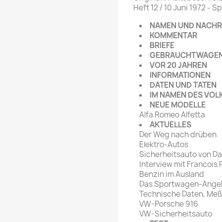
rte Zeitschrift
Mare
Heft 12 / 10 Juni 1972 - 
Bravo Screenfun
rift
MERIAN
NAMEN UND NACHR
CINEMA
KOMMENTAR
Fernsehwoche
BRIEFE
eitschrift
GEBRAUCHTWAGEN
Funk Uhr
VOR 20 JAHREN
 Magazin
Funk und Film
INFORMATIONEN
ft
DATEN UND TATEN
HÖRZU
TAGES &
IM NAMEN DES VOL
WOCHENZEITUNGE
N-Zone
NEUE MODELLE
Alfa Romeo Alfetta
Bildzeitung
Progress Film
AKTUELLES
hrift
Frankfurter Allgemeine
Der Weg nach drüben
Elektro-Autos
Magazin
Sicherheitsauto von D
Frankfurter Illustrierte
Interview mit Francois R
e
Benzin im Ausland
Das Sportwagen-Ange
rift
Technische Daten, Meß
VW-Porsche 916
VW-Sicherheitsauto