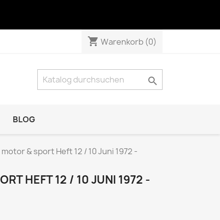
shopping_cart
Warenkorb
(0)

BLOG
NATUR & TECHNIK
 motor & sport Heft 12 / 10 Juni 1972 -
Das Tier
GEO Das neue Bild der Erde
T HEFT 12 / 10 JUNI 1972 -
GEO Wissen
KOSMOS