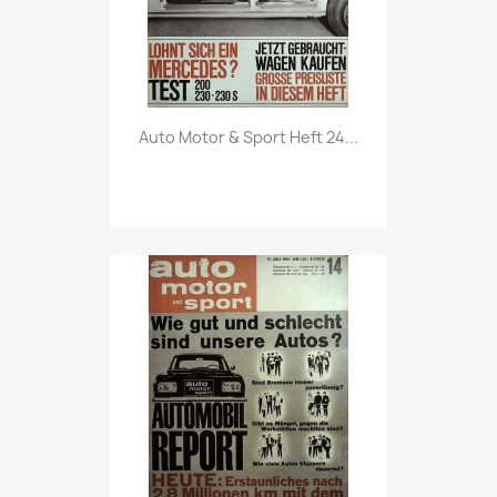
Vorschau

Auto Motor & Sport Heft 24...