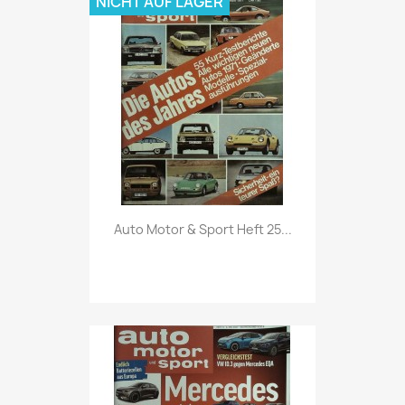
NICHT AUF LAGER
Vorschau

Auto Motor & Sport Heft 25...