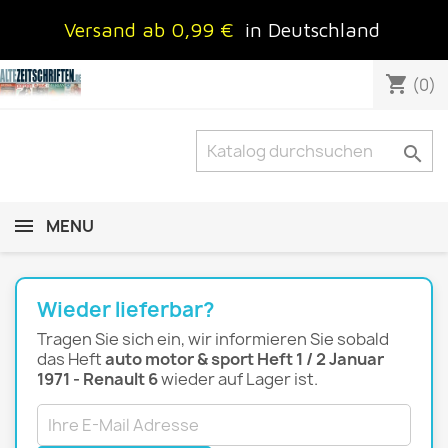
Versand ab 0,99 €
in Deutschland
shopping_cart
(0)

MENU
Wieder lieferbar?
Tragen Sie sich ein, wir informieren Sie sobald
das Heft
auto motor & sport Heft 1 / 2 Januar
1971 - Renault 6
wieder auf Lager ist.