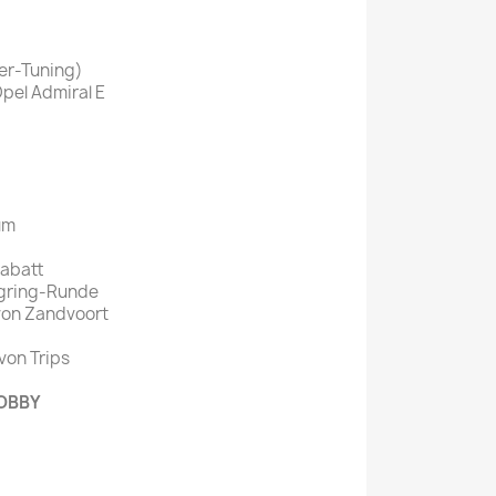
er-Tuning)
pel Admiral E
um
Rabatt
rgring-Runde
on Zandvoort
von Trips
HOBBY