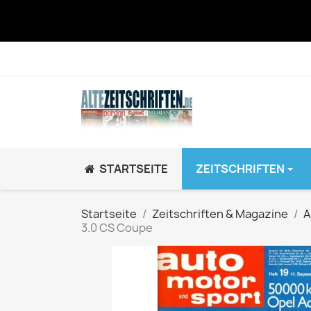
STARTSEITE
ZEITSCHRIFTEN
JUGEND / K
Startseite
Zeitschriften & Magazine
A
3.0 CS Coupe
BRAVO GiRL!
BRAVO HipHop
BRAVO Zeitsch
hey!