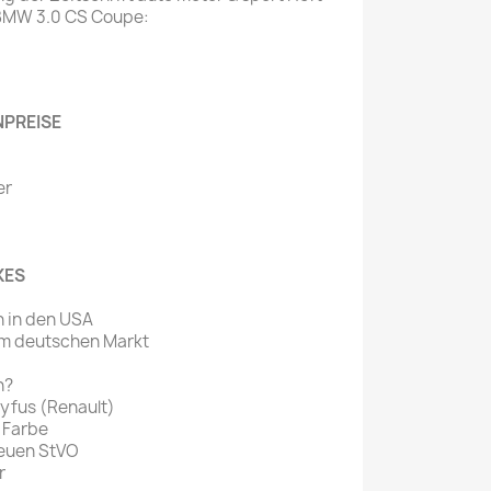
- BMW 3.0 CS Coupe:
Mein schöner
Garten
selber machen
PREISE
Selbst ist der
Mann
er
SONSTIGE
N
Sonstige
Magazine
KES
 in den USA
em deutschen Markt
n?
eyfus (Renault)
 Farbe
neuen StVO
r