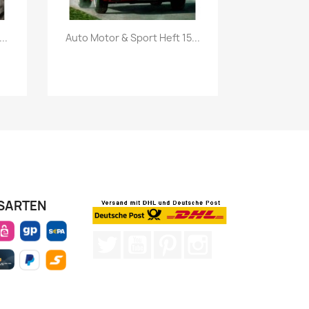
Vorschau

..
Auto Motor & Sport Heft 15...
SARTEN
Twitter
YouTube
Pinterest
Instagram