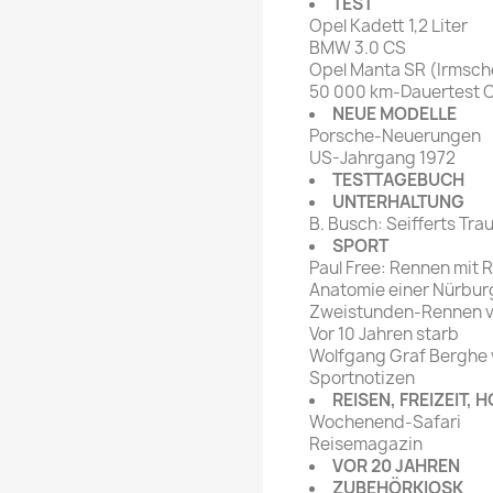
TEST
Opel Kadett 1,2 Liter
BMW 3.0 CS
Opel Manta SR (Irmsch
50 000 km-Dauertest O
NEUE MODELLE
Porsche-Neuerungen
US-Jahrgang 1972
TESTTAGEBUCH
UNTERHALTUNG
B. Busch: Seifferts Tra
SPORT
Paul Free: Rennen mit 
Anatomie einer Nürbu
Zweistunden-Rennen v
Vor 10 Jahren starb
Wolfgang Graf Berghe 
Sportnotizen
REISEN, FREIZEIT, 
Wochenend-Safari
Reisemagazin
VOR 20 JAHREN
ZUBEHÖRKIOSK