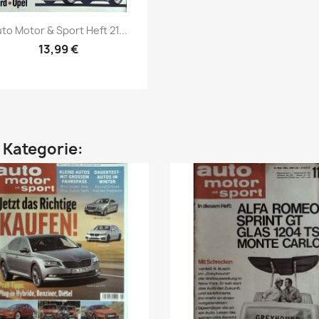
Vorschau

to Motor & Sport Heft 21...
13,99 €
n Kategorie: