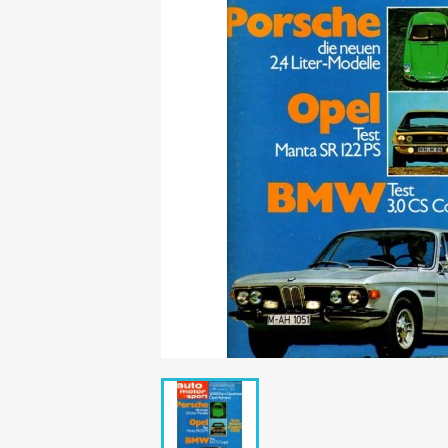
Mädchen
POP Rocky
Yam!
GESCHICHTE
BOULEVAR