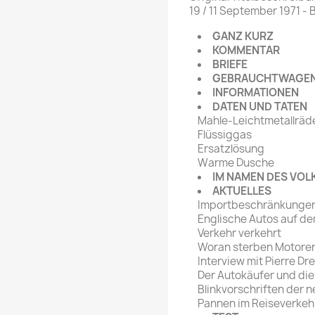
rte Zeitschrift
Mare
19 / 11 September 1971 
Bravo Screenfun
rift
MERIAN
GANZ KURZ
CINEMA
KOMMENTAR
Fernsehwoche
BRIEFE
eitschrift
GEBRAUCHTWAGEN
Funk Uhr
INFORMATIONEN
 Magazin
Funk und Film
DATEN UND TATEN
ft
Mahle-Leichtmetallräd
HÖRZU
TAGES &
Flüssiggas
WOCHENZEITUNGE
N-Zone
Ersatzlösung
Warme Dusche
Bildzeitung
Progress Film
IM NAMEN DES VOL
hrift
Frankfurter Allgemeine
AKTUELLES
Importbeschränkungen
Magazin
Englische Autos auf d
Frankfurter Illustrierte
Verkehr verkehrt
e
Woran sterben Motore
Interview mit Pierre Dr
rift
Der Autokäufer und die
Blinkvorschriften der 
Pannen im Reiseverkeh