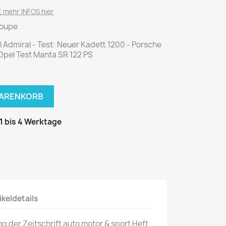
National Geographic
 mehr INFOS hier
P.M. Biografie
Coupe
PM Magazin
Admiral - Test: Neuer Kadett 1200 - Porsche
Unser Wald
 Opel Test Manta SR 122 PS
MUSIK
MODE
Breakout
Anna burda
WARENKORB
Graceland
Der Stern
JUICE
Für Sie
 1 bis 4 Werktage
Metal Hammer
neue mode
Rolling Stone
Ottobre
Sports Illustrated
Verena
Vogue
ikeldetails
ERBRAUCHER
HANDWERK
ng der Zeitschrift auto motor & sport Heft
ter Rat
Hobby