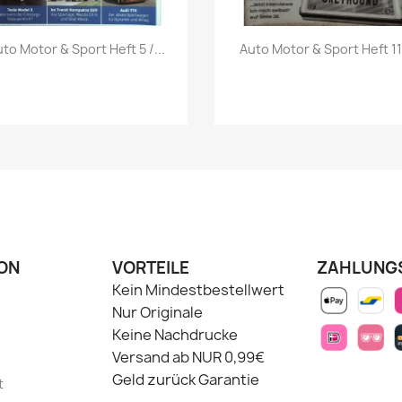
Vorschau
Vorschau


to Motor & Sport Heft 5 /...
Auto Motor & Sport Heft 11.
ON
VORTEILE
ZAHLUNG
Kein Mindestbestellwert
Nur Originale
Keine Nachdrucke
Versand ab NUR 0,99€
Geld zurück Garantie
t