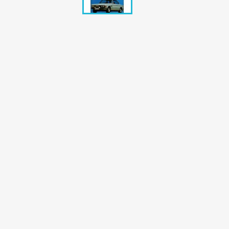
Bunte Illustrie
Cicero Zeitsch
Das Magazin
DER SPIEGEL Z
Eulenspiegel
Max Zeitschri
Neue Post
Neue Revue
pardon Zeitsc
Quick
stern Archiv
stern Biografi
Tempo Zeitsch
Wiener