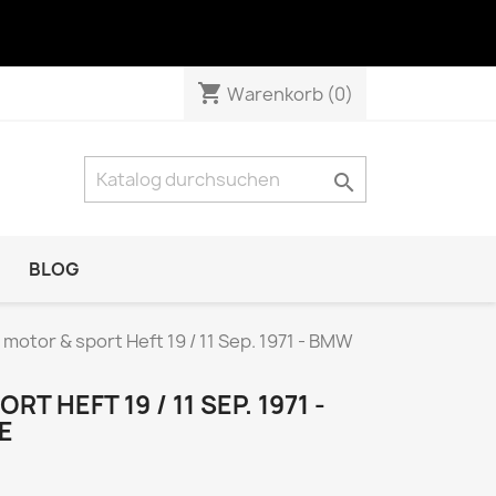
shopping_cart
Warenkorb
(0)

BLOG
NATUR & TECHNIK
 motor & sport Heft 19 / 11 Sep. 1971 - BMW
Das Tier
GEO Das neue Bild der Erde
T HEFT 19 / 11 SEP. 1971 -
E
GEO Wissen
KOSMOS