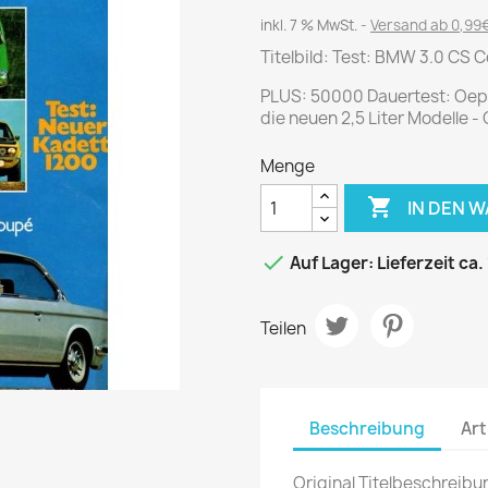
Journal
Die Fahrschule
inkl. 7 % MwSt.
Versand ab 0,99€
Shape
Gute Fahrt
Titelbild: Test: BMW 3.0 CS 
Klassik Motorrad
PLUS: 50000 Dauertest: Oepl 
MO Zeitschrift
die neuen 2,5 Liter Modelle -
Motor Klassik
Menge
Motorrad Classic
Motorrad Zeitschrift

IN DEN 
Oldtimer Markt

Auf Lager: Lieferzeit ca.
Programmhefte Rennen
PS das Sport Motorrad
Teilen
Rallye Racing
TOURENFAHRER
Beschreibung
Art
 / POLITIK /
FILM & KINO
REISE &
V
D
URLAUB
Original Titelbeschreibu
Bild und Funk
Gu