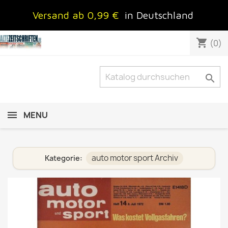
Versand ab 0,99 €
in Deutschland
shopping_cart
(0)

MENU
auto motor sport Archiv
Kategorie: