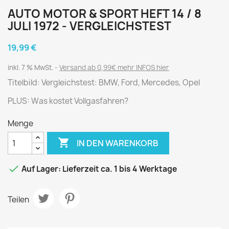
AUTO MOTOR & SPORT HEFT 14 / 8
JULI 1972 - VERGLEICHSTEST
19,99 €
inkl. 7 % MwSt.
Versand ab 0,99€ mehr INFOS hier
Titelbild: Vergleichstest: BMW, Ford, Mercedes, Opel
PLUS: Was kostet Vollgasfahren?
Menge

IN DEN WARENKORB

Auf Lager: Lieferzeit ca. 1 bis 4 Werktage
Teilen