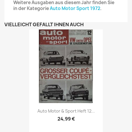
Weitere Ausgaben aus diesem Jahr finden Sie
in der Kategorie
Auto Motor Sport 1972
.
VIELLEICHT GEFÄLLT IHNEN AUCH
Vorschau

Auto Motor & Sport Heft 12...
24,99 €