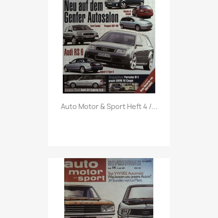
Vorschau

Auto Motor & Sport Heft 4 /...