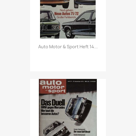
Vorschau

Auto Motor & Sport Heft 14...