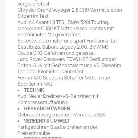
Vergleichstest
Chrysler Grand Voyager 2.8 CRD Van mit sieben
Sitzen im Test
Audi A4 Avant 1.8 TFSI, BMW 320i Touring,
Mercedes C 180 KT Mittelklasse-Kombis mit
Benzinmotor. Vergleichstest
So testet auto motor und spart Funktionalität
Seat Ibiza, Subaru Legacy 2.00, BMW M3
Coupe DKG Gefahren und getestet
Land Rover Discovery TDV6 HSE Geräumiger
Briten-SUV mit Geländetalent und V6-Diesel im
100 000-Kilometer-Dauertest
Ferrari 430 Scuderia Scharfer Mittelmotor-
Sportler im Test
TECHNIK
Audi Neuer Dreiliter-V6-Benziner mit
Kompressoraufladung
GEBRAUCHTWAGEN
Gebrauchtwagen aktuell Mercedes SLK
VERKEHR & UMWELT
Parkgebühren Städte drehen an der
Preisschraube