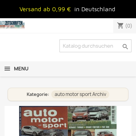
Versand ab 0,99 €
in Deutschland
shopping_cart
(0)

MENU
auto motor sport Archiv
Kategorie: