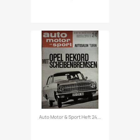
Vorschau

Auto Motor & Sport Heft 24...