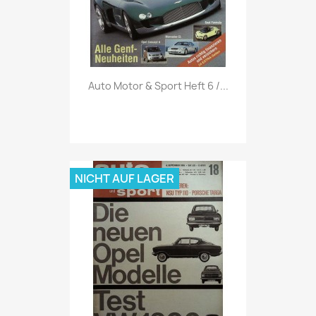
Vorschau

Auto Motor & Sport Heft 6 /...
NICHT AUF LAGER