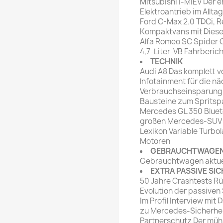
Mitsubishi i-MIEV Der e
Elektroantrieb im Allt
Ford C-Max 2.0 TDCi, R
Kompaktvans mit Diese
Alfa Romeo SC Spider O
4,7-Liter-VB Fahrberich
TECHNIK
Audi A8 Das komplett v
lnfotainment für die n
Verbrauchseinsparung 
Bausteine zum Spritsp
Mercedes GL 350 Bluete
großen Mercedes-SUV 
Lexikon Variable Turbol
Motoren
GEBRAUCHTWAGE
Gebrauchtwagen aktue
EXTRA PASSIVE SIC
50 Jahre Crashtests Rü
Evolution der passiven
Im Profil Interview mi
zu Mercedes-Sicherhe
Partnerschutz Der mü