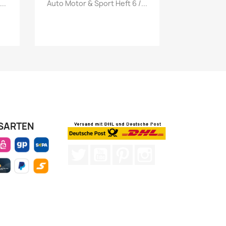
Vorschau

..
Auto Motor & Sport Heft 6 /...
SARTEN
Twitter
YouTube
Pinterest
Instagram