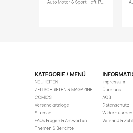
Vorschau

Auto Motor & Sport Heft 17...
Au
KATEGORIE / MENÜ
INFORMATI
NEUHEITEN
Impressum
ZEITSCHRIFTEN & MAGAZINE
Über uns
COMICS
AGB
Versandkataloge
Datenschutz
Sitemap
Widerrufsrech
FAQs Fragen & Antworten
Versand & Zah
Themen & Berichte