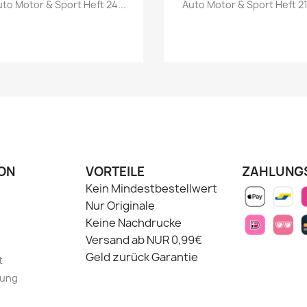
Vorschau
Vorschau


to Motor & Sport Heft 24...
Auto Motor & Sport Heft 21.
ON
VORTEILE
ZAHLUNG
Kein Mindestbestellwert
Nur Originale
Keine Nachdrucke
Versand ab NUR 0,99€
Geld zurück Garantie
t
lung