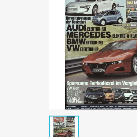
Mädchen
POP Rocky
Yam!
GESCHICHTE
BOULEVAR