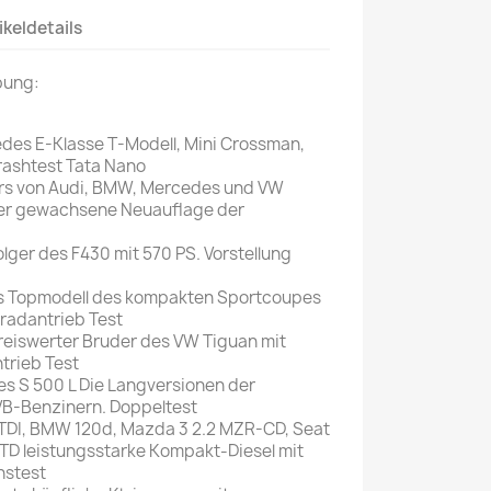
ikeldetails
Mein schöner
Garten
bung:
selber machen
Selbst ist der
des E-Klasse T-Modell, Mini Crossman,
Mann
rashtest Tata Nano
rs von Audi, BMW, Mercedes und VW
SONSTIGE
ter gewachsene Neuauflage der
N
Sonstige
folger des F430 mit 570 PS. Vorstellung
Magazine
s Topmodell des kompakten Sportcoupes
lradantrieb Test
Preiswerter Bruder des VW Tiguan mit
trieb Test
s S 500 L Die Langversionen der
 VB-Benzinern. Doppeltest
 TDI, BMW 120d, Mazda 3 2.2 MZR-CD, Seat
GTD leistungsstarke Kompakt-Diesel mit
chstest