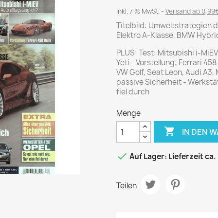
Journal
Die Fahrschule
inkl. 7 % MwSt.
Versand ab 0,99€
Shape
Gute Fahrt
Titelbild: Umweltstrategien 
Klassik Motorrad
Elektro A-Klasse, BMW Hybri
MO Zeitschrift
PLUS: Test: Mitsubishi i-MiEV
Motor Klassik
Yeti - Vorstellung: Ferrari 45
VW Golf, Seat Leon, Audi A3, 
Motorrad Classic
passive Sicherheit - Werkstät
Motorrad Zeitschrift
fiel durch
Oldtimer Markt
Menge
Programmhefte Rennen

IN DEN 
PS das Sport Motorrad
Rallye Racing

Auf Lager: Lieferzeit ca.
TOURENFAHRER
Teilen
 / POLITIK /
FILM & KINO
REISE &
V
D
URLAUB
Bild und Funk
Gu