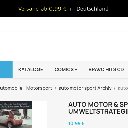
Versand ab 0,99 €
in Deutschland
KATALOGE
COMICS
BRAVO HITS CD
IND
FRAUEN
AUTO & MOTOR
utomobile - Motorsport
auto motor sport Archiv
auto
Brigitte
ADAC Motorwelt
 Special
Cosmopolitan
auto motor sport Archiv
AUTO MOTOR & SPOR
UMWELTSTRATEGI
rift
freundin
Autoprospekte &
InStyle
Broschüren
10,99 €