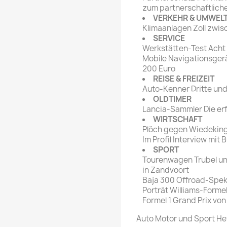
zum partnerschaftlich
VERKEHR & UMWEL
Klimaanlagen Zoll zwi
SERVICE
Werkstätten-Test Acht
Mobile Navigationsgerä
200 Euro
REISE & FREIZEIT
Auto-Kenner Dritte un
OLDTIMER
Lancia-Sammler Die erf
WIRTSCHAFT
Plöch gegen Wiedeking 
Im Profil Interview mit
SPORT
Tourenwagen Trubel um
in Zandvoort
Baja 300 Offroad-Spekt
Porträt Williams-Forme
Formel 1 Grand Prix vo
Auto Motor und Sport Hef