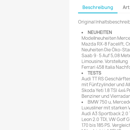
rte Zeitschrift
Mare
Beschreibung
Art
Bravo Screenfun
rift
MERIAN
CINEMA
Original Inhaltsbeschrei
Fernsehwoche
eitschrift
NEUHEITEN
Funk Uhr
Modellneuheiten Merce
 Magazin
Funk und Film
Mazda RX-8 Facelift, C
ft
Neuheiten Die Öko-Sta
HÖRZU
TAGES &
Saab 9·5 Auf 5,08 Me
WOCHENZEITUNGE
N-Zone
Limousine. Vorstellung
Ferrari 458 ltalia Nach
Bildzeitung
Progress Film
TESTS
hrift
Frankfurter Allgemeine
Audi TT RS Geschärfte
mit Fünfzylinder und Al
Magazin
Skoda Yeti 1.8 TSI 4x4 
Frankfurter Illustrierte
Benziner und Vierradan
e
BMW 750 u, Mercede
Luxusliner mit starken
rift
Audi A3 Sportback 2.0
Leon 2.0 TDI, VW Golf 
170 bis 185 PS. Verglei