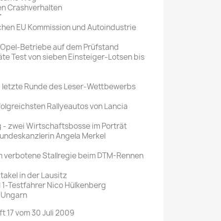
en Crashverhalten
T
schen EU Kommission und Autoindustrie
 Opel-Betriebe auf dem Prüfstand
te Test von sieben Einsteiger-Lotsen bis
d letzte Runde des Leser-Wettbewerbs
olgreichsten Rallyeautos von Lancia
- zwei Wirtschaftsbosse im Porträt
 Bundeskanzlerin Angela Merkel
 verbotene Stallregie beim DTM-Rennen
akel in der Lausitz
l 1-Testfahrer Nico Hülkenberg
n Ungarn
t 17 vom 30 Juli 2009