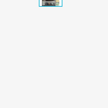
Bunte Illustrie
Cicero Zeitsch
Das Magazin
DER SPIEGEL Z
Eulenspiegel
Max Zeitschri
Neue Post
Neue Revue
pardon Zeitsc
Quick
stern Archiv
stern Biografi
Tempo Zeitsch
Wiener