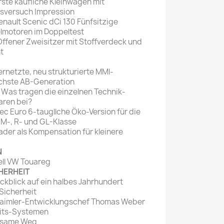
rste käufliche Kleinwagen mit
agsversuch Impression
enault Scenic dCi 130 Fünfsitzige
lmotoren im Doppeltest
ffener Zweisitzer mit Stoffverdeck und
t
ernetzte, neu strukturierte MMl-
ächste AB-Generation
Was tragen die einzelnen Technik-
aren bei?
c Euro 6-taugllche Öko-Version für die
M-, R- und GL-Klasse
ader als Kompensation für kleinere
N
ll VW Touareg
HERHEIT
ckblick auf ein halbes Jahrhundert
 Sicherheit
t Daimler-Entwicklungschef Thomas Weber
its-Systemen
hsame Weg