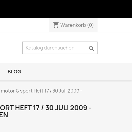
shopping_cart
Warenkorb
(0)

BLOG
NATUR & TECHNIK
 motor & sport Heft 17 / 30 Juli 2009 -
Das Tier
GEO Das neue Bild der Erde
T HEFT 17 / 30 JULI 2009 -
EN
GEO Wissen
KOSMOS