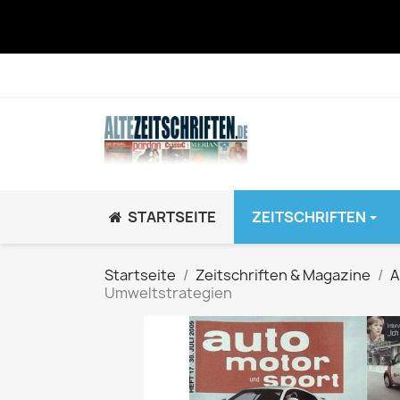
STARTSEITE
ZEITSCHRIFTEN
JUGEND / K
Startseite
Zeitschriften & Magazine
A
Umweltstrategien
BRAVO GiRL!
BRAVO HipHop
BRAVO Zeitsch
hey!