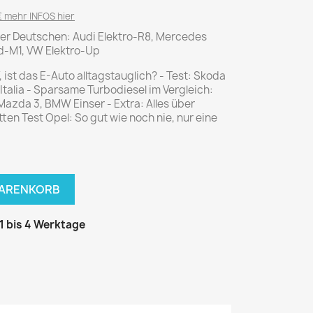
National Geographic
 mehr INFOS hier
P.M. Biografie
der Deutschen: Audi Elektro-R8, Mercedes
PM Magazin
d-M1, VW Elektro-Up
Unser Wald
, ist das E-Auto alltagstauglich? - Test: Skoda
8 Italia - Sparsame Turbodiesel im Vergleich:
MUSIK
MODE
Mazda 3, BMW Einser - Extra: Alles über
Breakout
Anna burda
ten Test Opel: So gut wie noch nie, nur eine
Graceland
Der Stern
JUICE
Für Sie
Metal Hammer
neue mode
WARENKORB
Rolling Stone
Ottobre
Sports Illustrated
 1 bis 4 Werktage
Verena
Vogue
ERBRAUCHER
HANDWERK
ter Rat
Hobby