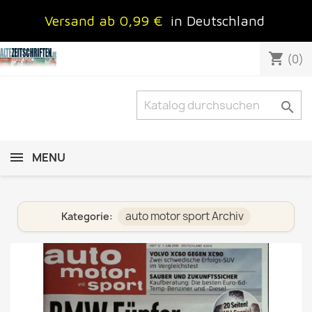
Versand ab 0,99 €
in Deutschland
shopping_cart
(0)

MENU
auto motor sport Archiv
Kategorie: