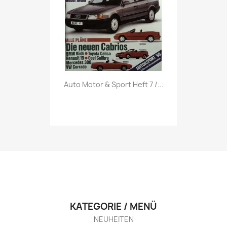
Vorschau

Auto Motor & Sport Heft 7 /...
KATEGORIE / MENÜ
NEUHEITEN