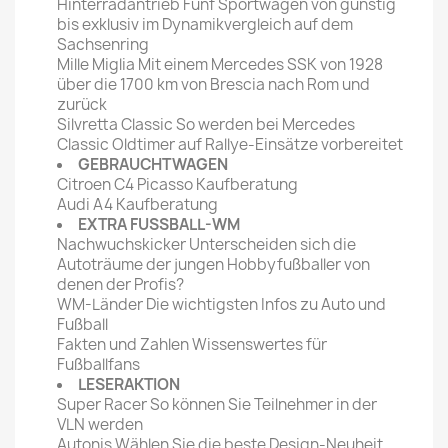
Hinterradantrieb Fünf Sportwagen von günstig
bis exklusiv im Dynamikvergleich auf dem
Sachsenring
Mille Miglia Mit einem Mercedes SSK von 1928
über die 1700 km von Brescia nach Rom und
zurück
Silvretta Classic So werden bei Mercedes
Classic Oldtimer auf Rallye-Einsätze vorbereitet
GEBRAUCHTWAGEN
Citroen C4 Picasso Kaufberatung
Audi A4 Kaufberatung
EXTRA FUSSBALL-WM
Nachwuchskicker Unterscheiden sich die
Autoträume der jungen Hobbyfußballer von
denen der Profis?
WM-Länder Die wichtigsten Infos zu Auto und
Fußball
Fakten und Zahlen Wissenswertes für
Fußballfans
LESERAKTION
Super Racer So können Sie Teilnehmer in der
VLN werden
Autonis Wählen Sie die beste Design-Neuheit