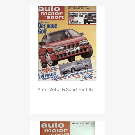
Vorschau

Auto Motor & Sport Heft 8 /...