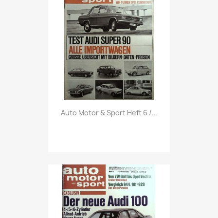
Vorschau

Auto Motor & Sport Heft 6 /...