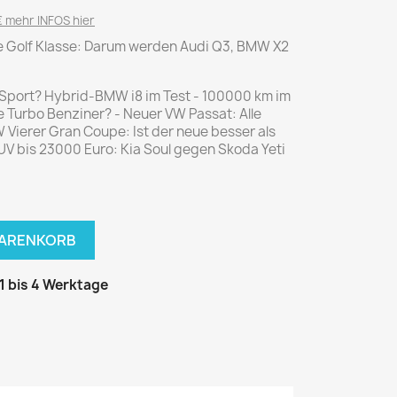
National Geographic
 mehr INFOS hier
P.M. Biografie
ue Golf Klasse: Darum werden Audi Q3, BMW X2
PM Magazin
Unser Wald
Sport? Hybrid-BMW i8 im Test - 100000 km im
ine Turbo Benziner? - Neuer VW Passat: Alle
MUSIK
MODE
 Vierer Gran Coupe: Ist der neue besser als
Breakout
Anna burda
UV bis 23000 Euro: Kia Soul gegen Skoda Yeti
Graceland
Der Stern
JUICE
Für Sie
Metal Hammer
neue mode
WARENKORB
Rolling Stone
Ottobre
Sports Illustrated
 1 bis 4 Werktage
Verena
Vogue
ERBRAUCHER
HANDWERK
ter Rat
Hobby