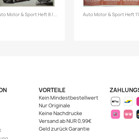
Vorschau
Vorschau


to Motor & Sport Heft 8 /...
Auto Motor & Sport Heft 11.
ON
VORTEILE
ZAHLUNG
Kein Mindestbestellwert
Nur Originale
Keine Nachdrucke
Versand ab NUR 0,99€
Geld zurück Garantie
t
lung