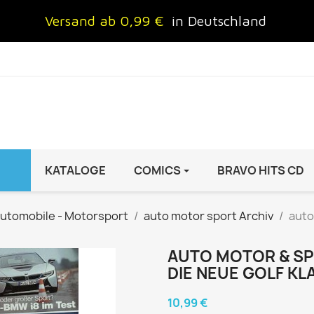
Versand ab 0,99 €
in Deutschland
KATALOGE
COMICS
BRAVO HITS CD
IND
FRAUEN
AUTO & MOTOR
utomobile - Motorsport
auto motor sport Archiv
auto
Brigitte
ADAC Motorwelt
 Special
Cosmopolitan
auto motor sport Archiv
AUTO MOTOR & SPOR
DIE NEUE GOLF KL
rift
freundin
Autoprospekte &
InStyle
Broschüren
10,99 €