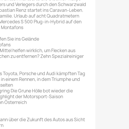
ers und Verlegers durch den Schwarzwald
bastian Renz startet ins Caravan-Leben.
Familie. Urlaub auf acht Quadratmetern
 Mercedes S 500 Plug-in-Hybrid auf den
s Montafons
fen Sie ins Gelände
ofans
Mittel helfen wirklich, um Flecken aus
chen zu entfernen? Zehn Spezialreiniger
s Toyota, Porsche und Audi kämpften Tag
 in einem Rennen, in dem Triumphe und
selten
ing Die Grune Hölle bot wieder die
ighlight der Motorsport-Saison
on Österreich
nn über die Zukunft des Autos aus Sicht
rn