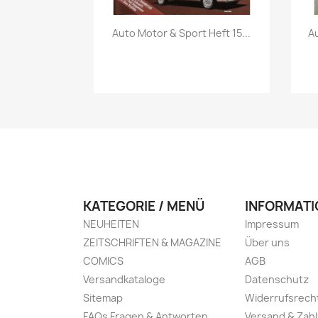
Vorschau

Auto Motor & Sport Heft 15...
Au
KATEGORIE / MENÜ
INFORMATI
NEUHEITEN
Impressum
ZEITSCHRIFTEN & MAGAZINE
Über uns
COMICS
AGB
Versandkataloge
Datenschutz
Sitemap
Widerrufsrech
FAQs Fragen & Antworten
Versand & Zah