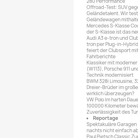
280 Performance
Offroad-Test: SUV ge
Geländetalent. Wir test
Geländewagen mithalt
Mercedes S-Klasse Cou
der S-Klasse ist das n
Audi A3 e-tron und Cl
tron per Plug-in-Hybri
feiert der Clubsport m
Fahrberichte
Klassiker mit moderner
(W113), Porsche 911 und
Technik modernisiert
BWM 328i Limousine, 32
Dreier-Brüder im große
wirklich überzeugen?
VW Polo Im harten Daue
100000 Kilometer bewä
Zuverlässigkeit des T
Reportage
Spektakuläre Garagen E
nachts nicht einfach a
Paul Pietsch Classic Zu