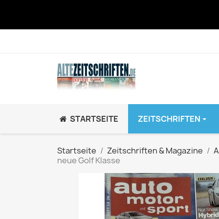
STARTSEITE
ZEITSCHRIFTEN
JUGEND / K
Startseite
Zeitschriften & Magazine
A
neue Golf Klasse
BRAVO GiRL!
BRAVO HipHop
BRAVO Zeitsch
hey!