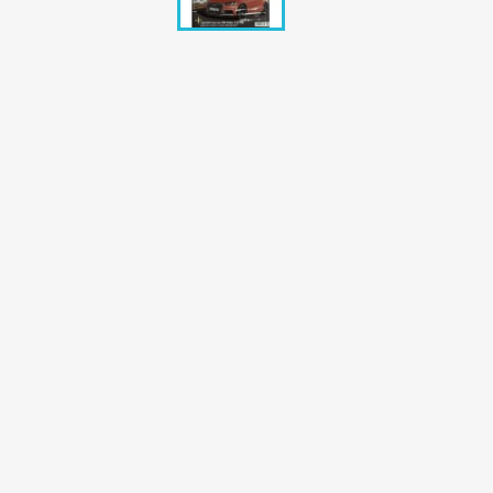
Bunte Illustrie
Cicero Zeitsch
Das Magazin
DER SPIEGEL Z
Eulenspiegel
Max Zeitschri
Neue Post
Neue Revue
pardon Zeitsc
Quick
stern Archiv
stern Biografi
Tempo Zeitsch
Wiener