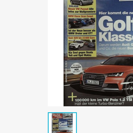
Mädchen
POP Rocky
Yam!
GESCHICHTE
BOULEVAR