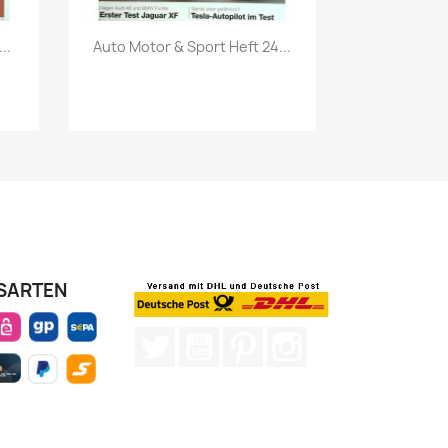
Vorschau

..
Auto Motor & Sport Heft 24...
SARTEN
Twitter
YouTube
Pinterest
Instagram