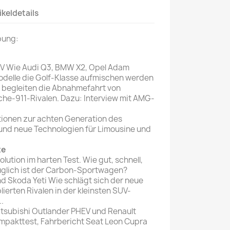
ikeldetails
Mein schöner
Garten
bung:
selber machen
Selbst ist der
V Wie Audi Q3, BMW X2, Opel Adam
Mann
odelle die Golf-Klasse aufmischen werden
begleiten die Abnahmefahrt von
SONSTIGE
he-911-Rivalen. Dazu: Interview mit AMG-
N
Sonstige
tionen zur achten Generation des
Magazine
 und neue Technologien für Limousine und
te
lution im harten Test. Wie gut, schnell,
uglich ist der Carbon-Sportwagen?
nd Skoda Yeti Wie schlägt sich der neue
lierten Rivalen in der kleinsten SUV-
..
tsubishi Outlander PHEV und Renault
pakttest, Fahrbericht Seat Leon Cupra