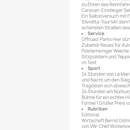
zu Ehren des Rennfahr
Caravan-Einsteiger Se
Ein Selbstversuch mit 
Silvretta-Tour Mit dem
schönsten Straßen de
Service
Offroad-Parks Hier dür
Zubehör Neues für Aut
Polsterreiniger Welche 
Sitzpolstern und Teppi
im Test
Sport
24 Stunden von Le Man
und Nacht um den Sieg
Tragödien sich abwech
24 Stunden am Nürburgr
Bühne für ein echtes H
Formel 1 Großer Preis v
Rubriken
Editorial
Wirtschaft Bernd Ostma
von VW-Chef Winterko