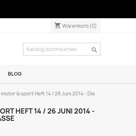
shopping_cart
Warenkorb
(0)

BLOG
NATUR & TECHNIK
 motor & sport Heft 14 / 26 Juni 2014 - Die
Das Tier
GEO Das neue Bild der Erde
T HEFT 14 / 26 JUNI 2014 -
ASSE
GEO Wissen
KOSMOS