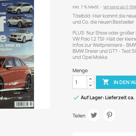
Journal
Die Fahrschule
inkl. 7 % MwSt.
Versand ab 0,99€
Shape
Gute Fahrt
Titelbild: Hier kommt die ne
Klassik Motorrad
und Co. die neuen Bestseller
MO Zeitschrift
PLUS: Nur Show oder großer 
Motor Klassik
VW Polo 1.2 TSI: Hält der kle
Infos zur Weltpremiere - BMW
Motorrad Classic
BMW Dreier und GT? - Test S
Motorrad Zeitschrift
und Opel Mokka
Oldtimer Markt
Menge
Programmhefte Rennen

IN DEN 
PS das Sport Motorrad
Rallye Racing

Auf Lager: Lieferzeit ca.
TOURENFAHRER
Teilen
 / POLITIK /
FILM & KINO
REISE &
V
D
URLAUB
Bild und Funk
Gu