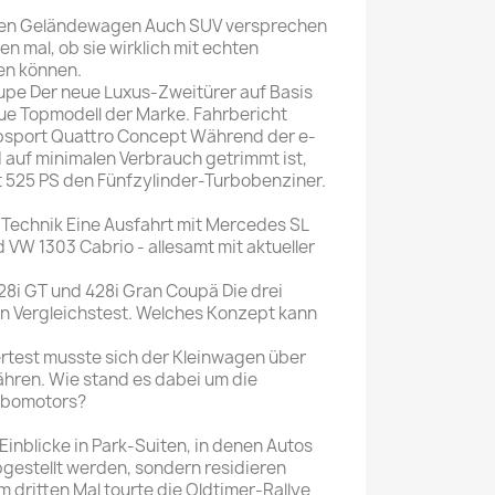
gen Geländewagen Auch SUV versprechen
en mal, ob sie wirklich mit echten
en können.
pe Der neue Luxus-Zweitürer auf Basis
eue Topmodell der Marke. Fahrbericht
ubsport Quattro Concept Während der e-
d auf minimalen Verbrauch getrimmt ist,
it 525 PS den Fünfzylinder-Turbobenziner.
 Technik Eine Ausfahrt mit Mercedes SL
 VW 1303 Cabrio - allesamt mit aktueller
8i GT und 428i Gran Coupä Die drei
n Vergleichstest. Welches Konzept kann
rtest musste sich der Kleinwagen über
hren. Wie stand es dabei um die
urbomotors?
inblicke in Park-Suiten, in denen Autos
bgestellt werden, sondern residieren
m dritten Mal tourte die Oldtimer-Rallye