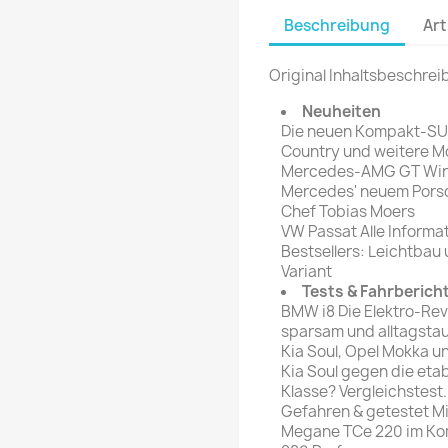
rte Zeitschrift
Mare
Beschreibung
Art
Bravo Screenfun
rift
MERIAN
CINEMA
Original Inhaltsbeschrei
Fernsehwoche
eitschrift
Neuheiten
Funk Uhr
Die neuen Kompakt-SU
 Magazin
Funk und Film
Country und weitere M
ft
Mercedes-AMG GT Wir 
HÖRZU
TAGES &
Mercedes' neuem Porsc
WOCHENZEITUNGE
N-Zone
Chef Tobias Moers
VW Passat Alle Informa
Bildzeitung
Progress Film
Bestsellers: Leichtbau
hrift
Frankfurter Allgemeine
Variant
Tests & Fahrberich
Magazin
BMW i8 Die Elektro-Revo
Frankfurter Illustrierte
sparsam und alltagsta
e
Kia Soul, Opel Mokka u
Kia Soul gegen die etab
rift
Klasse? Vergleichstest.
Gefahren & getestet Mi
Megane TCe 220 im Kom