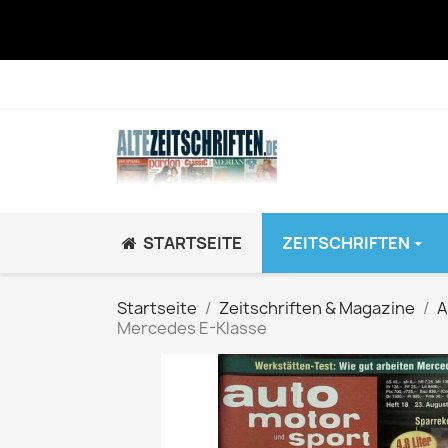
STARTSEITE
ZEITSCHRIFTEN
JUGEND / K
Startseite
Zeitschriften & Magazine
A
Mercedes E-Klasse
BRAVO GiRL!
BRAVO HipHop
BRAVO Zeitsch
hey!