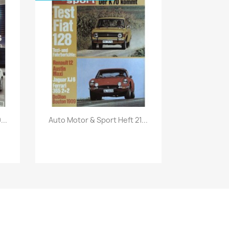
Vorschau

...
Auto Motor & Sport Heft 21...