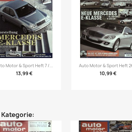
Vorschau
Vorschau


to Motor & Sport Heft 7 /...
Auto Motor & Sport Heft 26
13,99 €
10,99 €
n Kategorie: