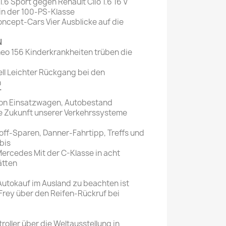
1.6 Sport gegen Renault Clio 1.6 16 V
in der 100-PS-Klasse
oncept-Cars Vier Ausblicke auf die
N
eo 156 Kinderkrankheiten trüben die
l Leichter Rückgang bei den
n
T
 von Einsatzwagen, Autobestand
ie Zukunft unserer Verkehrssysteme
toff-Sparen, Danner-Fahrtipp, Treffs und
bis
Mercedes Mit der C-Klasse in acht
ätten
utokauf im Ausland zu beachten ist
Frey über den Reifen-Rückruf bei
oller über die Weltausstellung in