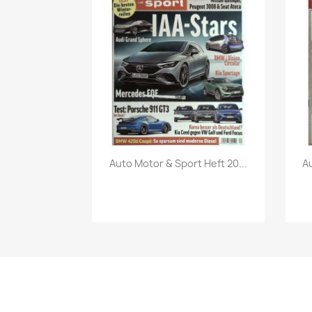
Vorschau

Auto Motor & Sport Heft 20...
Au