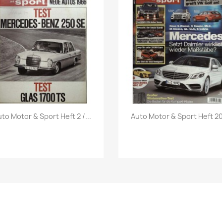
Vorschau
Vorschau


to Motor & Sport Heft 2 /...
Auto Motor & Sport Heft 20