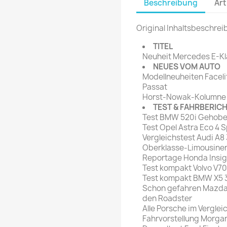
Beschreibung
Art
rte Zeitschrift
Mare
Bravo Screenfun
rift
MERIAN
Original Inhaltsbeschrei
CINEMA
Fernsehwoche
TITEL
eitschrift
Neuheit Mercedes E-Kl
Funk Uhr
NEUES VOM AUTO
 Magazin
Funk und Film
Modellneuheiten Faceli
ft
Passat
HÖRZU
TAGES &
Horst-Nowak-Kolumne
WOCHENZEITUNGE
N-Zone
TEST & FAHRBERIC
Test BMW 520i Gehobe
Bildzeitung
Progress Film
Test Opel Astra Eco 4
hrift
Frankfurter Allgemeine
Vergleichstest Audi A8
Oberklasse-Limousinen
Magazin
Reportage Honda Insigh
Frankfurter Illustrierte
Test kompakt Volvo V70
e
Test kompakt BMW X5 3
Schon gefahren Mazda 
rift
den Roadster
Alle Porsche im Verglei
Fahrvorstellung Morgan