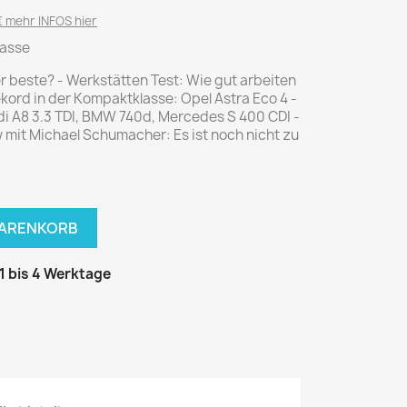
National Geographic
 mehr INFOS hier
P.M. Biografie
lasse
PM Magazin
r beste? - Werkstätten Test: Wie gut arbeiten
Unser Wald
ord in der Kompaktklasse: Opel Astra Eco 4 -
udi A8 3.3 TDI, BMW 740d, Mercedes S 400 CDI -
MUSIK
MODE
w mit Michael Schumacher: Es ist noch nicht zu
Breakout
Anna burda
Graceland
Der Stern
JUICE
Für Sie
WARENKORB
Metal Hammer
neue mode
Rolling Stone
Ottobre
 1 bis 4 Werktage
Sports Illustrated
Verena
Vogue
ERBRAUCHER
HANDWERK
ter Rat
Hobby