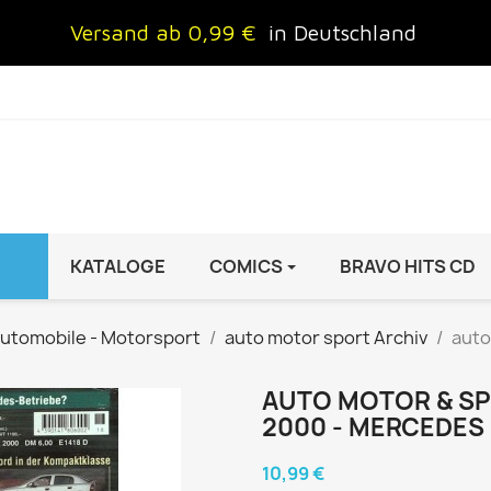
Versand ab 0,99 €
in Deutschland
KATALOGE
COMICS
BRAVO HITS CD
IND
FRAUEN
AUTO & MOTOR
utomobile - Motorsport
auto motor sport Archiv
auto
Brigitte
ADAC Motorwelt
 Special
Cosmopolitan
auto motor sport Archiv
AUTO MOTOR & SPO
2000 - MERCEDES
rift
freundin
Autoprospekte &
InStyle
Broschüren
10,99 €