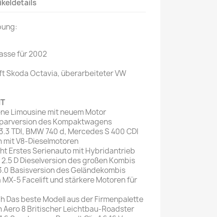
ikeldetails
Mein schöner
bung:
Garten
selber machen
asse für 2002
Selbst ist der
Mann
ft Skoda Octavia, überarbeiteter VW
SONSTIGE
N
HT
Sonstige
ne Limousine mit neuem Motor
Magazine
 Sparversion des Kompaktwagens
 3.3 TDI, BMW 740 d, Mercedes S 400 CDI
 mit V8-Dieselmotoren
t Erstes Serienauto mit Hybridantrieb
 2.5 D Dieselversion des großen Kombis
.0 Basisversion des Geländekombis
MX-5 Facelift und stärkere Motoren für
ch Das beste Modell aus der Firmenpalette
 Aero 8 Britischer Leichtbau-Roadster