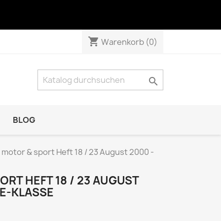
shopping_cart
Warenkorb
(0)

BLOG
NATUR & TECHNIK
 motor & sport Heft 18 / 23 August 2000 -
Das Tier
GEO Das neue Bild der Erde
RT HEFT 18 / 23 AUGUST
 E-KLASSE
GEO Wissen
KOSMOS