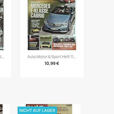
Vorschau

...
Auto Motor & Sport Heft 11...
10,99 €
NICHT AUF LAGER