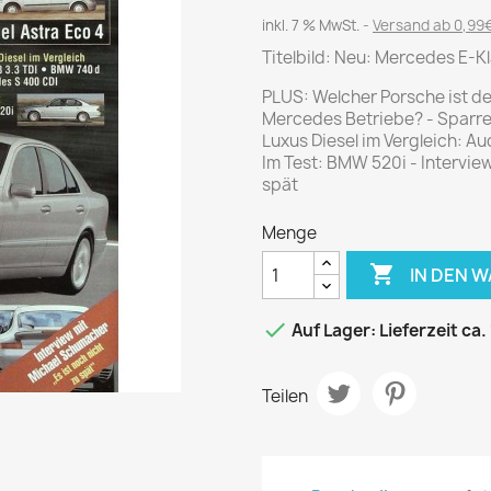
Journal
Die Fahrschule
inkl. 7 % MwSt.
Versand ab 0,99€
Shape
Gute Fahrt
Titelbild: Neu: Mercedes E-K
Klassik Motorrad
PLUS: Welcher Porsche ist de
MO Zeitschrift
Mercedes Betriebe? - Sparrek
Motor Klassik
Luxus Diesel im Vergleich: A
Im Test: BMW 520i - Intervie
Motorrad Classic
spät
Motorrad Zeitschrift
Menge
Oldtimer Markt
Programmhefte Rennen

IN DEN 
PS das Sport Motorrad

Auf Lager: Lieferzeit ca.
Rallye Racing
TOURENFAHRER
Teilen
 / POLITIK /
FILM & KINO
REISE &
V
D
URLAUB
Bild und Funk
Gu