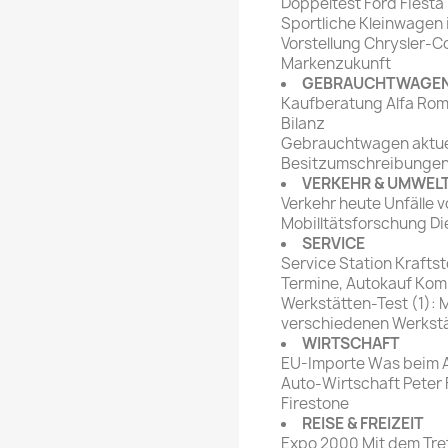
Doppeltest Ford Fiesta 
Sportliche Kleinwagen 
Vorstellung Chrysler-C
Markenzukunft
GEBRAUCHTWAGE
Kaufberatung Alfa Rom
Bilanz
Gebrauchtwagen aktuel
Besitzumschreibunge
VERKEHR & UMWEL
Verkehr heute Unfälle
Mobilltätsforschung D
SERVICE
Service Station Krafts
Termine, Autokauf Kom
Werkstätten-Test (1): 
verschiedenen Werkst
WIRTSCHAFT
EU-Importe Was beim A
Auto-Wirtschaft Peter 
Firestone
REISE & FREIZEIT
Expo 2000 Mit dem Tretr