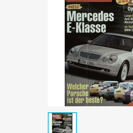
Mädchen
POP Rocky
Yam!
GESCHICHTE
BOULEVAR