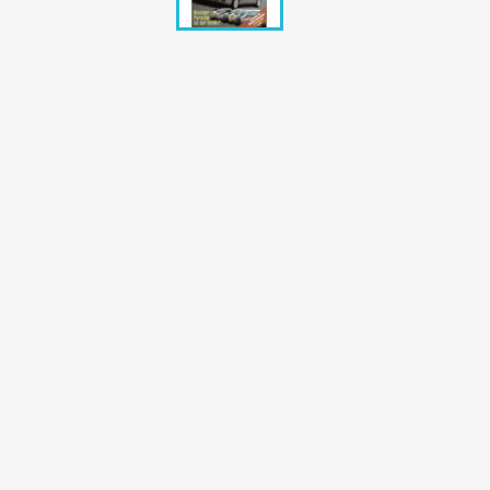
Bunte Illustrie
Cicero Zeitsch
Das Magazin
DER SPIEGEL Z
Eulenspiegel
Max Zeitschri
Neue Post
Neue Revue
pardon Zeitsc
Quick
stern Archiv
stern Biografi
Tempo Zeitsch
Wiener