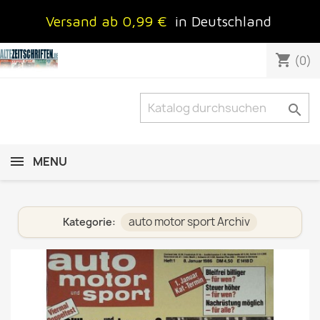
Versand ab 0,99 €
in Deutschland
shopping_cart
(0)

MENU
auto motor sport Archiv
Kategorie: