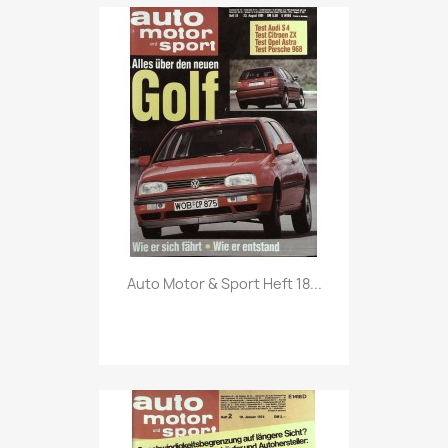
Vorschau

Auto Motor & Sport Heft 18...