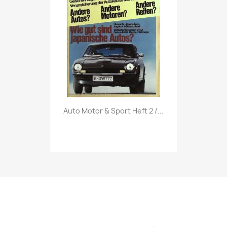
Vorschau

Auto Motor & Sport Heft 2 /...