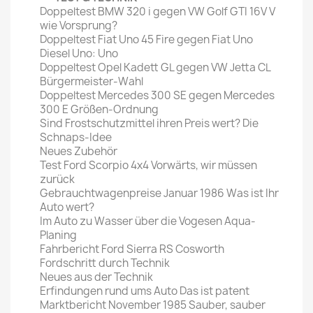
Doppeltest BMW 320 i gegen VW Golf GTI 16V V
wie Vorsprung?
Doppeltest Fiat Uno 45 Fire gegen Fiat Uno
Diesel Uno: Uno
Doppeltest Opel Kadett GL gegen VW Jetta CL
Bürgermeister-Wahl
Doppeltest Mercedes 300 SE gegen Mercedes
300 E Größen-Ordnung
Sind Frostschutzmittel ihren Preis wert? Die
Schnaps-Idee
Neues Zubehör
Test Ford Scorpio 4x4 Vorwärts, wir müssen
zurück
Gebrauchtwagenpreise Januar 1986 Was ist Ihr
Auto wert?
Im Auto zu Wasser über die Vogesen Aqua-
Planing
Fahrbericht Ford Sierra RS Cosworth
Fordschritt durch Technik
Neues aus der Technik
Erfindungen rund ums Auto Das ist patent
Marktbericht November 1985 Sauber, sauber