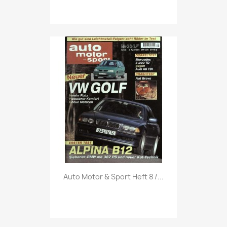
Vorschau

Auto Motor & Sport Heft 8 /...