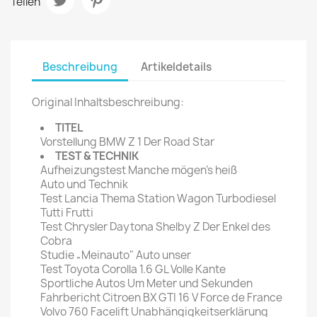
Teilen
Beschreibung
Artikeldetails
Original Inhaltsbeschreibung:
TITEL
Vorstellung BMW Z 1 Der Road Star
TEST & TECHNIK
Aufheizungstest Manche mögen's heiß
Auto und Technik
Test Lancia Thema Station Wagon Turbodiesel
Tutti Frutti
Test Chrysler Daytona Shelby Z Der Enkel des
Cobra
Studie „Meinauto" Auto unser
Test Toyota Corolla 1.6 GL Volle Kante
Sportliche Autos Um Meter und Sekunden
Fahrbericht Citroen BX GTI 16 V Force de France
Volvo 760 Facelift Unabhängigkeitserklärung