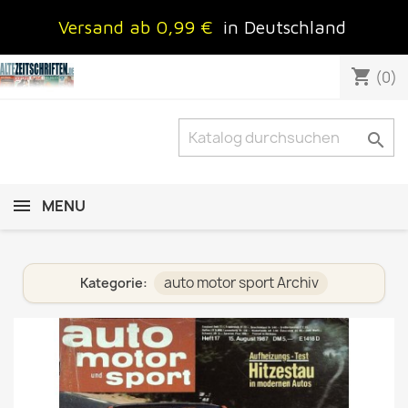
Versand ab 0,99 €
in Deutschland
shopping_cart
(0)

MENU
auto motor sport Archiv
Kategorie: