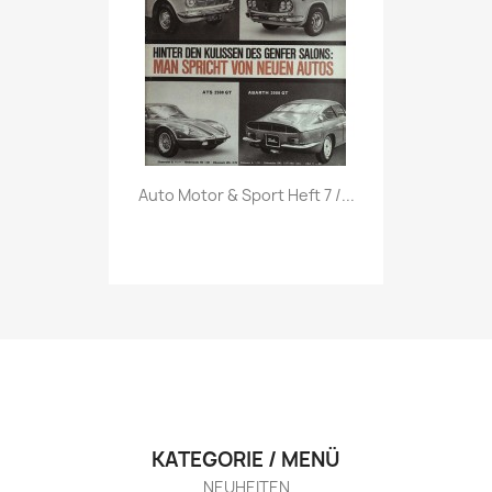
Vorschau

Auto Motor & Sport Heft 7 /...
KATEGORIE / MENÜ
NEUHEITEN