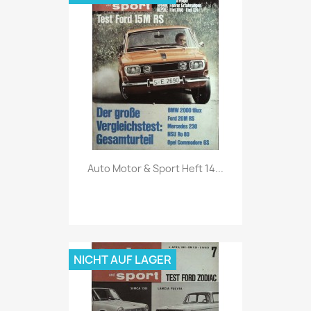
Vorschau

Auto Motor & Sport Heft 14...
NICHT AUF LAGER