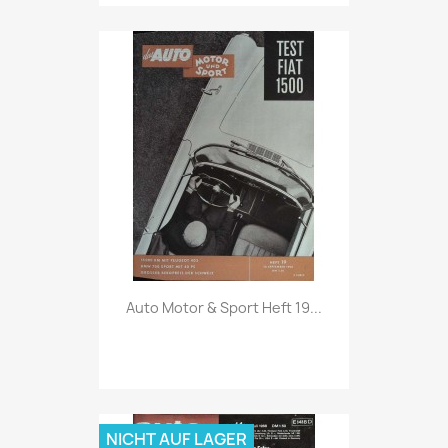
Vorschau

Auto Motor & Sport Heft 19...
NICHT AUF LAGER