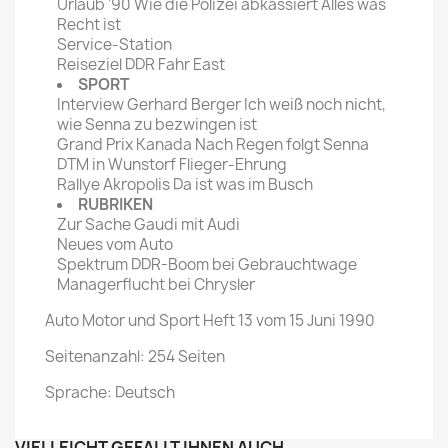
Urlaub '90 Wie die Polizei abkassiert Alles was
Recht ist
Service-Station
Reiseziel DDR Fahr East
SPORT
Interview Gerhard Berger Ich weiß noch nicht,
wie Senna zu bezwingen ist
Grand Prix Kanada Nach Regen folgt Senna
DTM in Wunstorf Flieger-Ehrung
Rallye Akropolis Da ist was im Busch
RUBRIKEN
Zur Sache Gaudi mit Audi
Neues vom Auto
Spektrum DDR-Boom bei Gebrauchtwage
Managerflucht bei Chrysler
Auto Motor und Sport Heft 13 vom 15 Juni 1990
Seitenanzahl: 254 Seiten
Sprache: Deutsch
VIELLEICHT GEFÄLLT IHNEN AUCH