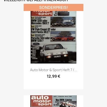
SONDERPREIS!
Vorschau

Auto Motor & Sport Heft 7 /...
12,99 €