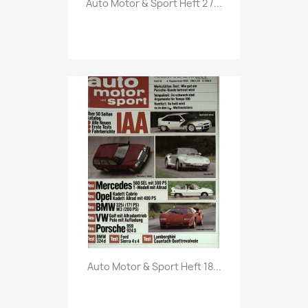

Auto Motor & Sport Heft 2 /...
Vorschau

Auto Motor & Sport Heft 18...