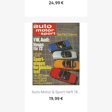
24,99 €
Vorschau

Auto Motor & Sport Heft 18...
19,99 €