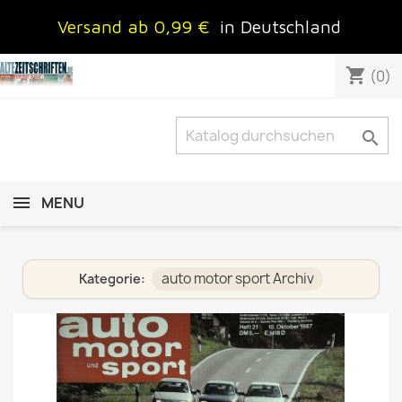
Versand ab 0,99 €
in Deutschland
shopping_cart
(0)

MENU
auto motor sport Archiv
Kategorie: