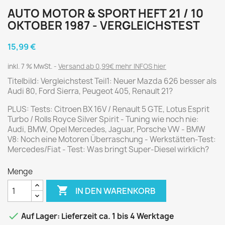
AUTO MOTOR & SPORT HEFT 21 / 10
OKTOBER 1987 - VERGLEICHSTEST
15,99 €
inkl. 7 % MwSt.
Versand ab 0,99€ mehr INFOS hier
Titelbild: Vergleichstest Teil1: Neuer Mazda 626 besser als
Audi 80, Ford Sierra, Peugeot 405, Renault 21?
PLUS: Tests: Citroen BX 16V / Renault 5 GTE, Lotus Esprit
Turbo / Rolls Royce Silver Spirit - Tuning wie noch nie:
Audi, BMW, Opel Mercedes, Jaguar, Porsche VW - BMW
V8: Noch eine Motoren Überraschung - Werkstätten-Test:
Mercedes/Fiat - Test: Was bringt Super-Diesel wirklich?
Menge

IN DEN WARENKORB

Auf Lager: Lieferzeit ca. 1 bis 4 Werktage