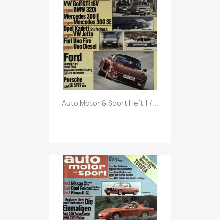
Vorschau

Auto Motor & Sport Heft 1 /...