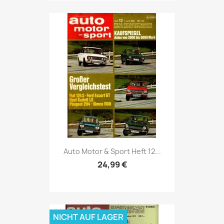
Vorschau

Auto Motor & Sport Heft 12...
24,99 €
NICHT AUF LAGER