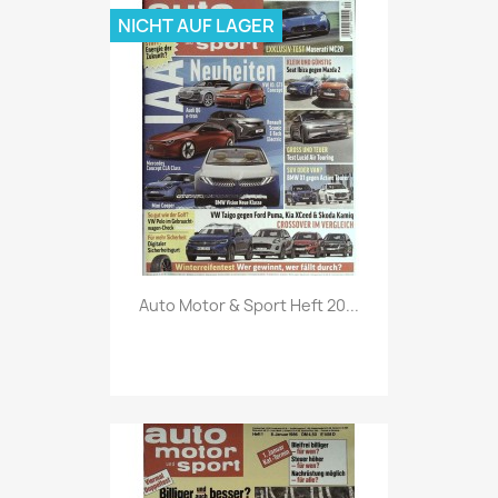
NICHT AUF LAGER
Vorschau

Auto Motor & Sport Heft 20...