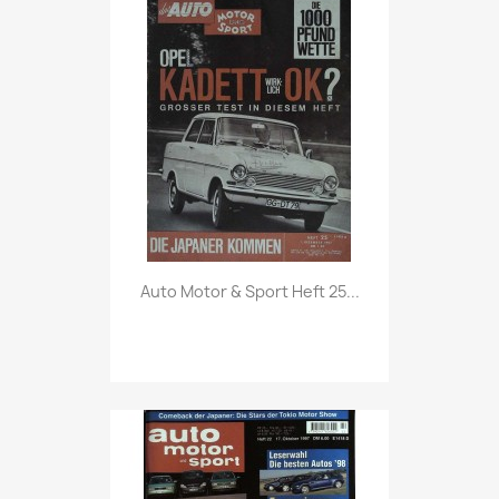
Vorschau

Auto Motor & Sport Heft 25...