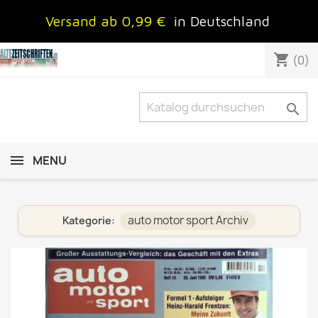
Versand ab 0,99 €
in Deutschland
shopping_cart
(0)

MENU
auto motor sport Archiv
Kategorie: