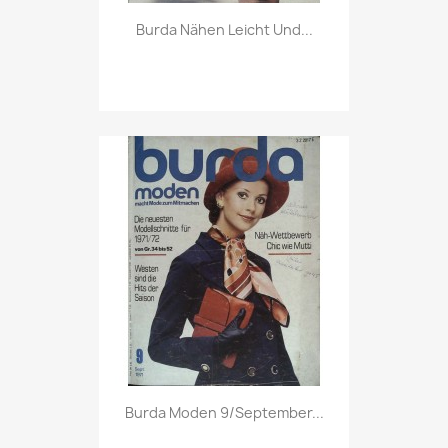
Vorschau

Burda Nähen Leicht Und...
Vorschau

Burda Moden 9/September...