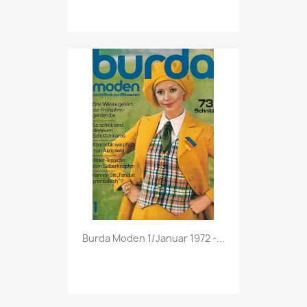
Vorschau

Burda Moden 1/Januar 1972 -...