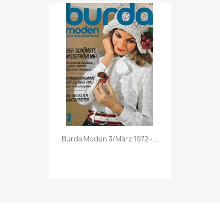
Vorschau

Burda Moden 3/März 1972 -...