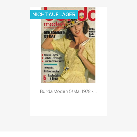
NICHT AUF LAGER
Vorschau

Burda Moden 5/Mai 1978 -...