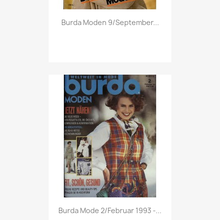
Vorschau

Burda Moden 9/September...
Vorschau

Burda Mode 2/Februar 1993 -...