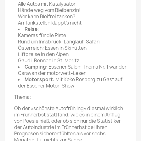
Alle Autos mit Katalysator
Hände weg vom Bleibenzin!
Wer kann Bleifrei tanken?
An Tankstellen klappt's nicht
Reise
:
Kameras für die Piste
Rund um Innsbruck: Langlauf-Safari
Österreich: Essen in Skihütten
Liftpreise in den Alpen
Gaudi-Rennen in St. Moritz
Camping
: Essener Salon: Thema Nr. 1 war der
Caravan der motorwett-Leser
Motorsport
: Mit Keke Rosberg zu Gast auf
der Essener Motor-Show
Thema:
Ob der »schönste Autofrühling« diesmal wirklich
im Frühherbst stattfand, wie es in einem Anflug
von Poesie hieß, oder ob sich nur die Statistiker
der Autoindustrie im Frühherbst bei ihren
Prognosen sicherer fühlten als vor sechs
Monaten, tut nichts zur Sache.