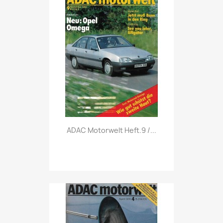
Vorschau

ADAC Motorwelt Heft.9 /...