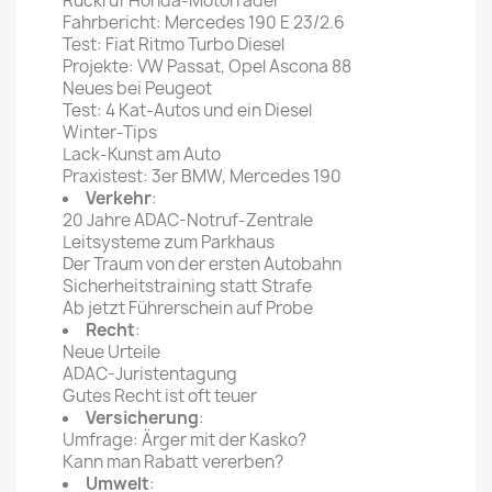
Rückruf Honda-Motorräder
Fahrbericht: Mercedes 190 E 23/2.6
Test: Fiat Ritmo Turbo Diesel
Projekte: VW Passat, Opel Ascona 88
Neues bei Peugeot
Test: 4 Kat-Autos und ein Diesel
Winter-Tips
Lack-Kunst am Auto
Praxistest: 3er BMW, Mercedes 190
Verkehr
:
20 Jahre ADAC-Notruf-Zentrale
Leitsysteme zum Parkhaus
Der Traum von der ersten Autobahn
Sicherheitstraining statt Strafe
Ab jetzt Führerschein auf Probe
Recht
:
Neue Urteile
ADAC-Juristentagung
Gutes Recht ist oft teuer
Versicherung
:
Umfrage: Ärger mit der Kasko?
Kann man Rabatt vererben?
Umwelt
: