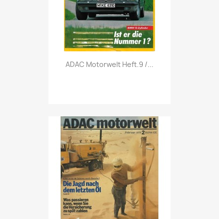
Vorschau

ADAC Motorwelt Heft.9 /...