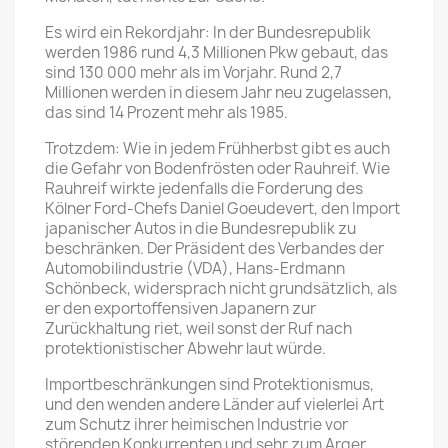
Es wird ein Rekordjahr: In der Bundesrepublik
werden 1986 rund 4,3 Millionen Pkw gebaut, das
sind 130 000 mehr als im Vorjahr. Rund 2,7
Millionen werden in diesem Jahr neu zugelassen,
das sind 14 Prozent mehr als 1985.
Trotzdem: Wie in jedem Frühherbst gibt es auch
die Gefahr von Bodenfrösten oder Rauhreif. Wie
Rauhreif wirkte jedenfalls die Forderung des
Kölner Ford-Chefs Daniel Goeudevert, den Import
japanischer Autos in die Bundesrepublik zu
beschränken. Der Präsident des Verbandes der
Automobilindustrie (VDA), Hans-Erdmann
Schönbeck, widersprach nicht grundsätzlich, als
er den exportoffensiven Japanern zur
Zurückhaltung riet, weil sonst der Ruf nach
protektionistischer Abwehr laut würde.
Importbeschränkungen sind Protektionismus,
und den wenden andere Länder auf vielerlei Art
zum Schutz ihrer heimischen Industrie vor
störenden Konkurrenten und sehr zum Arger