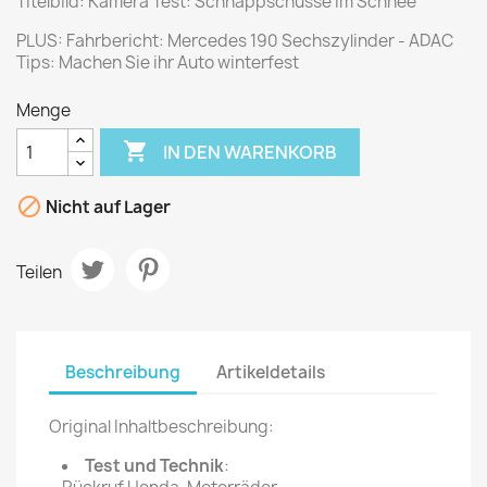
Titelbild: Kamera Test: Schnappschüsse im Schnee
PLUS: Fahrbericht: Mercedes 190 Sechszylinder - ADAC
Tips: Machen Sie ihr Auto winterfest
Menge

IN DEN WARENKORB

Nicht auf Lager
Teilen
Beschreibung
Artikeldetails
Original Inhaltbeschreibung:
Test und Technik
: